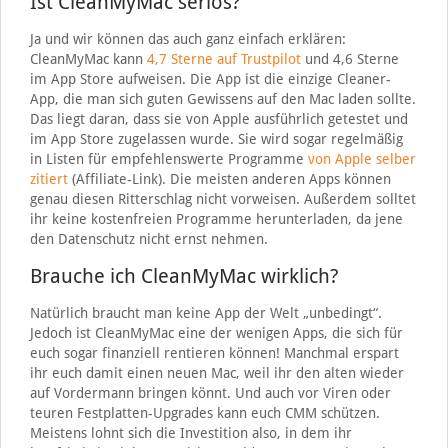
Ist CleanMyMac seriös?
Ja und wir können das auch ganz einfach erklären:
CleanMyMac kann
4,7 Sterne auf Trustpilot
und 4,6 Sterne
im App Store aufweisen. Die App ist die einzige Cleaner-
App, die man sich guten Gewissens auf den Mac laden sollte.
Das liegt daran, dass sie von Apple ausführlich getestet und
im App Store zugelassen wurde. Sie wird sogar regelmäßig
in Listen für empfehlenswerte Programme
von Apple selber
zitiert
(Affiliate-Link). Die meisten anderen Apps können
genau diesen Ritterschlag nicht vorweisen. Außerdem solltet
ihr keine kostenfreien Programme herunterladen, da jene
den Datenschutz nicht ernst nehmen.
Brauche ich CleanMyMac wirklich?
Natürlich braucht man keine App der Welt „unbedingt“.
Jedoch ist CleanMyMac eine der wenigen Apps, die sich für
euch sogar finanziell rentieren können! Manchmal erspart
ihr euch damit einen neuen Mac, weil ihr den alten wieder
auf Vordermann bringen könnt. Und auch vor Viren oder
teuren Festplatten-Upgrades kann euch CMM schützen.
Meistens lohnt sich die Investition also, in dem ihr