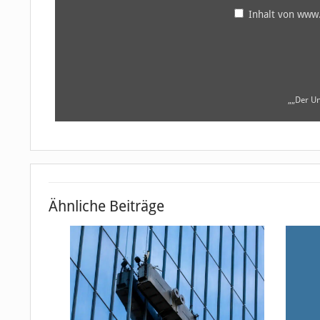
Inhalt von www
„„Der U
Ähnliche Beiträge