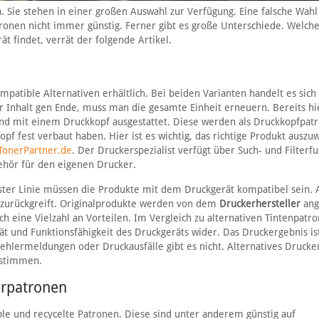
. Sie stehen in einer großen Auswahl zur Verfügung. Eine falsche Wahl
tronen nicht immer günstig. Ferner gibt es große Unterschiede. Welche
t findet, verrät der folgende Artikel.
mpatible Alternativen erhältlich. Bei beiden Varianten handelt es sic
 der Inhalt gen Ende, muss man die gesamte Einheit erneuern. Bereits hi
nd mit einem Druckkopf ausgestattet. Diese werden als Druckkopfpat
opf fest verbaut haben. Hier ist es wichtig, das richtige Produkt auszu
TonerPartner.de
. Der Druckerspezialist verfügt über Such- und Filterfu
ehör für den eigenen Drucker.
ter Linie müssen die Produkte mit dem Druckgerät kompatibel sein. 
t zurückgreift. Originalprodukte werden von dem
Druckerhersteller
ange
h eine Vielzahl an Vorteilen. Im Vergleich zu alternativen Tintenpatr
ität und Funktionsfähigkeit des Druckgeräts wider. Das Druckergebnis is
ehlermeldungen oder Druckausfälle gibt es nicht. Alternatives Druck
g stimmen.
erpatronen
e und recycelte Patronen. Diese sind unter anderem günstig auf