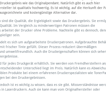
Druckergebnis wie das Originalpendant. Natürlich gibt es auch hier
eller ist qualitativ hochwertig. Es ist wichtig, auf die Herkunft der 
ausgezeichnete und kostengünstige Alternative dar.
n sind die Qualität, die Ergiebigkeit sowie das Druckergebnis. Sie ermö
 Qualität. Im Vergleich zu minderwertigen Patronen müssen die
 arbeitet der Drucker ohne Probleme. Nachteile gibt es dennoch, den
pieliger sein.
ndelt es sich um aufgearbeitete Druckerpatronen. Aufgebrauchte Behä
it frischer Tinte gefüllt. Dieser Prozess reduziert übermäßigen
und umweltfreundlich. Auch die Druckeigenschaften können sich sehen
kergebnisse.
d für jedes Druckgerät erhältlich. Sie werden von Fremdherstellern an
 entscheidender Unterschied liegt im Preis. Natürlich kann es Abweich
atiblen Produkte bei einem erfahrenen Druckerspezialisten wie TonerP
gen bei den Druckergebnissen.
edoch ist es wichtig zu wissen, dass es sie gibt. Missverständnisse wer
h in Laserdruckern. Auch sie kann man vom Originalhersteller oder