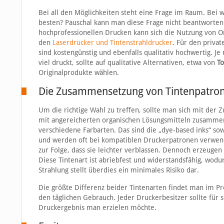
Bei all den Möglichkeiten steht eine Frage im Raum. Bei w
besten? Pauschal kann man diese Frage nicht beantworten.
hochprofessionellen Drucken kann sich die Nutzung von Or
den
Laserdrucker und Tintenstrahldrucker
. Für den privat
sind kostengünstig und ebenfalls qualitativ hochwertig. Je
viel druckt, sollte auf qualitative Alternativen, etwa von
To
Originalprodukte wählen.
Die Zusammensetzung von Tintenpatro
Um die richtige Wahl zu treffen, sollte man sich mit de
mit angereicherten organischen Lösungsmitteln zusammen
verschiedene Farbarten. Das sind die „dye-based inks“ sow
und werden oft bei kompatiblen Druckerpatronen verwendet.
zur Folge, dass sie leichter verblassen. Dennoch erzeuge
Diese Tintenart ist abriebfest und widerstandsfähig, wodur
Strahlung stellt überdies ein minimales Risiko dar.
Die größte Differenz beider Tintenarten findet man im Prei
den täglichen Gebrauch. Jeder Druckerbesitzer sollte für 
Druckergebnis man erzielen möchte.