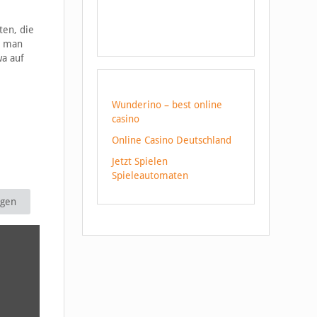
ten, die
n man
wa auf
Wunderino – best online
casino
Online Casino Deutschland
Jetzt Spielen
Spieleautomaten
igen