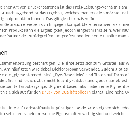
elcher Art von Druckerpatronen ist das Preis-Leistungs-Verhältnis am
 Ausschlaggebend ist das Ergebnis, welches man erzielen möchte. Bei
iginalprodukten lohnen. Das gilt gleichermaßen für
en Gebrauch erweisen sich hingegen kompatible Alternativen als sinnvo
 nach Produkt kann die Ergiebigkeit jedoch eingeschränkt sein. Wer häu
nerPartner.de
, zurückgreifen. Im professionellen Kontext sollte man 
nen
r Zusammensetzung beschäftigen. Die
Tinte
setzt sich zum Großteil aus 
. Am häufigsten wird dabei Dichlorpropan verwendet. Zudem gibt es 
ie die „pigment-based inks“. „Dye-Based inks“ sind Tinten auf Farbstof
 Sie sind löslich, aber nicht feuchtigkeitsbeständig oder abriebfest.
n sie sanfte Farbübergänge. „Pigment-based inks“ haben eine Pigmentba
ch sie sich gut für den
Druck von Qualitätsbildern
eignet. Eine hohe U
s. Tinte auf Farbstoffbasis ist günstiger. Beide Arten eignen sich jedo
sich selbst entscheiden, welche Eigenschaften wichtig sind und welches