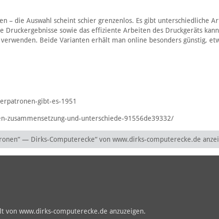
n – die Auswahl scheint schier grenzenlos. Es gibt unterschiedliche Ar
e Druckergebnisse sowie das effiziente Arbeiten des Druckgeräts kan
 verwenden. Beide Varianten erhält man online besonders günstig, et
erpatronen-gibt-es-1951
onen-zusammensetzung-und-unterschiede-91556de39332/
tronen“ — Dirks-Computerecke“ von www.dirks-computerecke.de anze
alt von www.dirks-computerecke.de anzuzeigen.