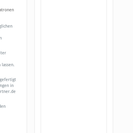
Patronen
glichen
n
lter
 lassen.
gefertigt
ungen in
artner.de
den