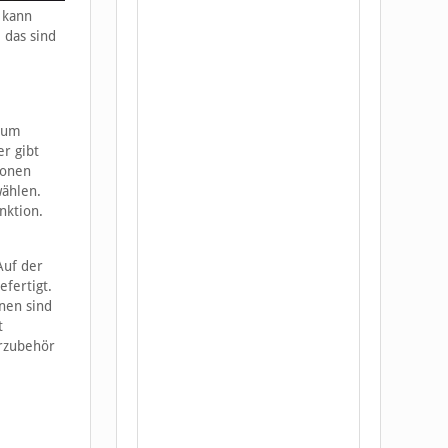
 kann
 das sind
h um
er gibt
ronen
wählen.
nktion.
Auf der
fertigt.
onen sind
t
erzubehör