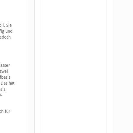
ll. Sie
fig und
jedoch
Wasser
zwei
fbasis
 Das hat
sis.
V-
ch für