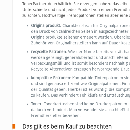
TonerPartner.de erhältlich. Sie erzeugen nahezu dasselbe 
Unterschiede und nicht jedes Produkt von einem Fremdherst
zu achten. Hochwertige Fremdpatronen stellen aber eine 
Originalprodukt
: Charakteristisch für Originalpatrone
den Druck von zahlreichen Seiten in ausgezeichneter
Originalprodukte seltener erneuert werden. Überdies
Zubehör von Originalherstellern kann auf Dauer kosts
recycelte Patronen
: Wie der Name bereits verrät, ha
werden gereinigt, generalüberholt und anschließend m
Verpackungsmüll und ist somit besonders nachhaltig 
Recycelte Alternativen erzeugen hervorragende Druc
kompatible Patronen
: Kompatible Tintenpatronen sin
und sind genauso effizient wie Originalpatronen. Ein
der Qualität geben. Hierbei ist es wichtig, die komp
zu kaufen. Das verhindert Fehlkäufe und Enttäuschun
Toner
: Tonerkartuschen sind keine Druckerpatronen. J
dadurch verhindert. Man verwendet sie ausschließlic
Fremdhersteller beziehen.
Das gilt es beim Kauf zu beachten