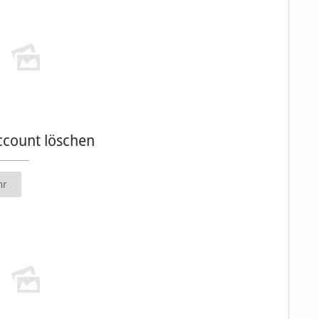
ccount löschen
hr