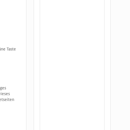
üne Taste
nges
Dieses
etseiten