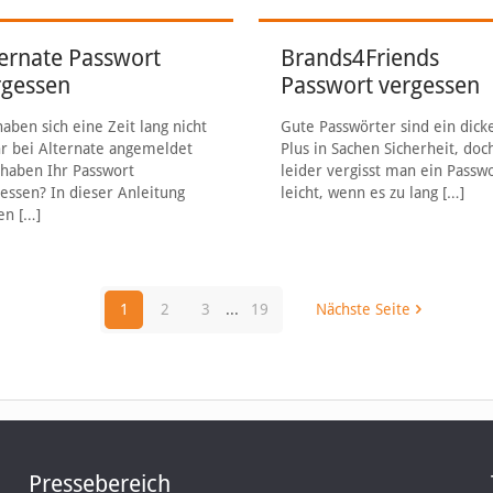
ternate Passwort
Brands4Friends
rgessen
Passwort vergessen
haben sich eine Zeit lang nicht
Gute Passwörter sind ein dick
 bei Alternate angemeldet
Plus in Sachen Sicherheit, doc
haben Ihr Passwort
leider vergisst man ein Passw
essen? In dieser Anleitung
leicht, wenn es zu lang
[…]
en
[…]
1
2
3
...
19
Nächste Seite
Pressebereich