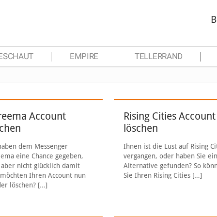
B
ESCHAUT
EMPIRE
TELLERRAND
reema Account
Rising Cities Account
schen
löschen
 haben dem Messenger
Ihnen ist die Lust auf Rising Ci
eema eine Chance gegeben,
vergangen, oder haben Sie ei
 aber nicht glücklich damit
Alternative gefunden? So kön
 möchten Ihren Account nun
Sie Ihren Rising Cities
[…]
er löschen?
[…]