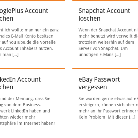
oglePlus Account
Snapchat Account
schen
löschen
ntlich wollte man nur ein ganz
Wenn der Snapchat Account ni
ales E-Mail Konto besitzen
mehr benutzt wird verweilt di
 auf YouTube.de die Vorteile
trotzdem weiterhin auf dem
s Account-Inhabers nutzen.
Server von Snapchat. Um
h man
[…]
unnötigen E-Mails
[…]
nkedIn Account
eBay Passwort
schen
vergessen
sind der Meinung, dass Sie
Sie würden gerne etwas auf e
ug von dem Business-
ersteigern, können sich aber n
zwerk LinkedIn haben und
mehr an ihr Passwort erinner
hten wieder mehr
Kein Problem. Mit dieser
[…]
atsphäre im Internet haben?