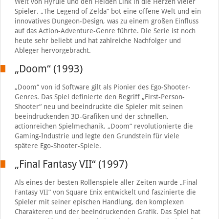
Welt von Hyrule und den Helden Link in die Herzen vieler
Spieler. „The Legend of Zelda“ bot eine offene Welt und ein
innovatives Dungeon-Design, was zu einem großen Einfluss
auf das Action-Adventure-Genre führte. Die Serie ist noch
heute sehr beliebt und hat zahlreiche Nachfolger und
Ableger hervorgebracht.
„Doom“ (1993)
„Doom“ von id Software gilt als Pionier des Ego-Shooter-
Genres. Das Spiel definierte den Begriff „First-Person-
Shooter“ neu und beeindruckte die Spieler mit seinen
beeindruckenden 3D-Grafiken und der schnellen,
actionreichen Spielmechanik. „Doom“ revolutionierte die
Gaming-Industrie und legte den Grundstein für viele
spätere Ego-Shooter-Spiele.
„Final Fantasy VII“ (1997)
Als eines der besten Rollenspiele aller Zeiten wurde „Final
Fantasy VII“ von Square Enix entwickelt und faszinierte die
Spieler mit seiner epischen Handlung, den komplexen
Charakteren und der beeindruckenden Grafik. Das Spiel hat