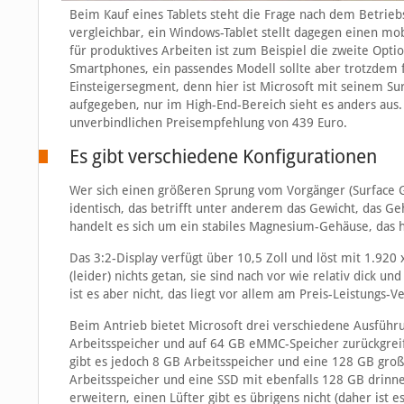
Beim Kauf eines Tablets steht die Frage nach dem Betrie
vergleichbar, ein Windows-Tablet stellt dagegen einen mob
für produktives Arbeiten ist zum Beispiel die zweite Optio
Smartphones, ein passendes Modell sollte aber trotzdem f
Einsteigersegment, denn hier ist Microsoft mit seinem Su
aufgegeben, nur im High-End-Bereich sieht es anders aus. 
unverbindlichen Preisempfehlung von 439 Euro.
Es gibt verschiedene Konfigurationen
Wer sich einen größeren Sprung vom Vorgänger (Surface Go
identisch, das betrifft unter anderem das Gewicht, das G
handelt es sich um ein stabiles Magnesium-Gehäuse, das h
Das 3:2-Display verfügt über 10,5 Zoll und löst mit 1.920 
(leider) nichts getan, sie sind nach vor wie relativ dick u
ist es aber nicht, das liegt vor allem am Preis-Leistungs-Ve
Beim Antrieb bietet Microsoft drei verschiedene Ausführu
Arbeitsspeicher und auf 64 GB eMMC-Speicher zurückgreife
gibt es jedoch 8 GB Arbeitsspeicher und eine 128 GB groß
Arbeitsspeicher und eine SSD mit ebenfalls 128 GB drinne
erweitern, einen Lüfter gibt es übrigens nicht (daher ist e