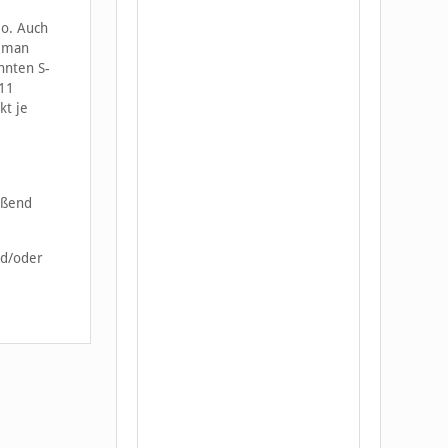
eo. Auch
s man
nnten S-
 11
kt je
eßend
nd/oder