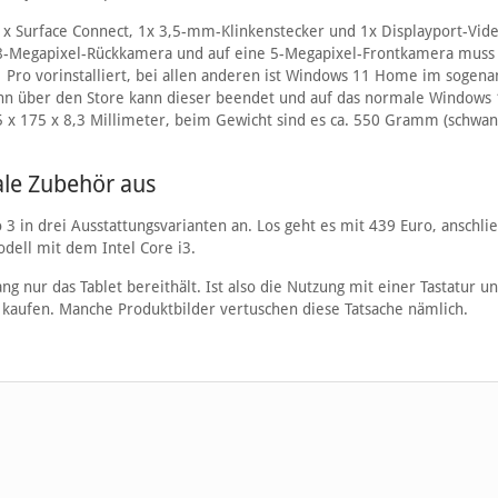
, 1x Surface Connect, 1x 3,5-mm-Klinkenstecker und 1x Displayport-Vid
ne 8-Megapixel-Rückkamera und auf eine 5-Megapixel-Frontkamera mus
1 Pro vorinstalliert, bei allen anderen ist Windows 11 Home im sogena
nn über den Store kann dieser beendet und auf das normale Windows
x 175 x 8,3 Millimeter, beim Gewicht sind es ca. 550 Gramm (schwan
ale Zubehör aus
 3 in drei Ausstattungsvarianten an. Los geht es mit 439 Euro, anschli
odell mit dem Intel Core i3.
g nur das Tablet bereithält. Ist also die Nutzung mit einer Tastatur u
u kaufen. Manche Produktbilder vertuschen diese Tatsache nämlich.