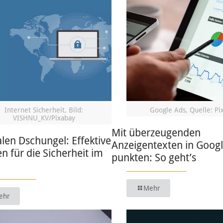
Internet Sicherheit, Bild:
Google Ads, Quelle: Pi
VISHNU_KV/Pixabay
Mit überzeugenden
alen Dschungel: Effektive
Anzeigentexten in Goog
en für die Sicherheit im
punkten: So geht’s
Mehr
ehr