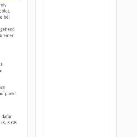
andy
ebiet,
se bei
itgehend
b einer
ch
so
ich
Kaufpunkt
 dafür
 i3, 8 GB