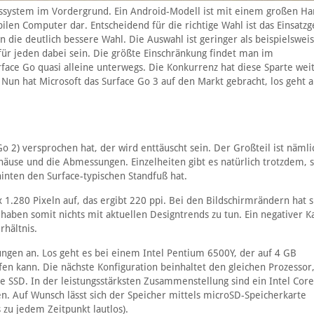
bssystem im Vordergrund. Ein Android-Modell ist mit einem großen H
ilen Computer dar. Entscheidend für die richtige Wahl ist das Einsatzg
n die deutlich bessere Wahl. Die Auswahl ist geringer als beispielswei
ür jeden dabei sein. Die größte Einschränkung findet man im
rface Go quasi alleine unterwegs. Die Konkurrenz hat diese Sparte we
Nun hat Microsoft das Surface Go 3 auf den Markt gebracht, los geht a
 2) versprochen hat, der wird enttäuscht sein. Der Großteil ist nämli
ehäuse und die Abmessungen. Einzelheiten gibt es natürlich trotzdem, 
inten den Surface-typischen Standfuß hat.
x 1.280 Pixeln auf, das ergibt 220 ppi. Bei den Bildschirmrändern hat s
nd haben somit nichts mit aktuellen Designtrends zu tun. Ein negativer 
rhältnis.
ngen an. Los geht es bei einem Intel Pentium 6500Y, der auf 4 GB
n kann. Die nächste Konfiguration beinhaltet den gleichen Prozessor,
e SSD. In der leistungsstärksten Zusammenstellung sind ein Intel Core
n. Auf Wunsch lässt sich der Speicher mittels microSD-Speicherkarte
s zu jedem Zeitpunkt lautlos).