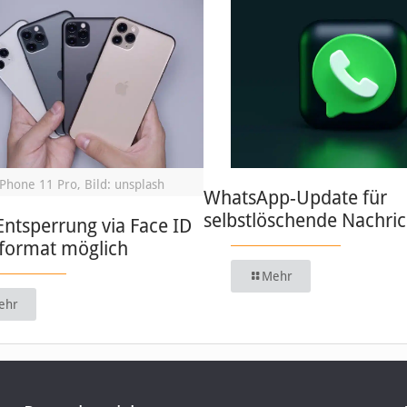
iPhone 11 Pro, Bild: unsplash
WhatsApp-Update für
selbstlöschende Nachri
Entsperrung via Face ID
format möglich
Mehr
ehr