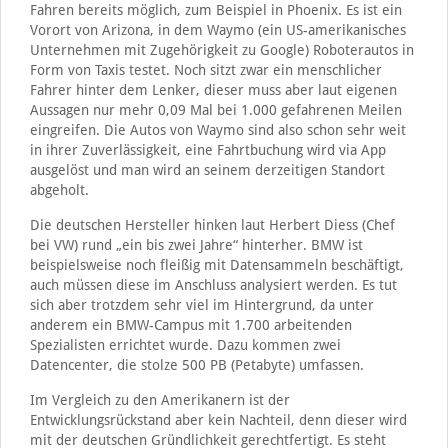
Fahren bereits möglich, zum Beispiel in Phoenix. Es ist ein
Vorort von Arizona, in dem Waymo (ein US-amerikanisches
Unternehmen mit Zugehörigkeit zu Google) Roboterautos in
Form von Taxis testet. Noch sitzt zwar ein menschlicher
Fahrer hinter dem Lenker, dieser muss aber laut eigenen
Aussagen nur mehr 0,09 Mal bei 1.000 gefahrenen Meilen
eingreifen. Die Autos von Waymo sind also schon sehr weit
in ihrer Zuverlässigkeit, eine Fahrtbuchung wird via App
ausgelöst und man wird an seinem derzeitigen Standort
abgeholt.
Die deutschen Hersteller hinken laut Herbert Diess (Chef
bei VW) rund „ein bis zwei Jahre“ hinterher. BMW ist
beispielsweise noch fleißig mit Datensammeln beschäftigt,
auch müssen diese im Anschluss analysiert werden. Es tut
sich aber trotzdem sehr viel im Hintergrund, da unter
anderem ein BMW-Campus mit 1.700 arbeitenden
Spezialisten errichtet wurde. Dazu kommen zwei
Datencenter, die stolze 500 PB (Petabyte) umfassen.
Im Vergleich zu den Amerikanern ist der
Entwicklungsrückstand aber kein Nachteil, denn dieser wird
mit der deutschen Gründlichkeit gerechtfertigt. Es steht