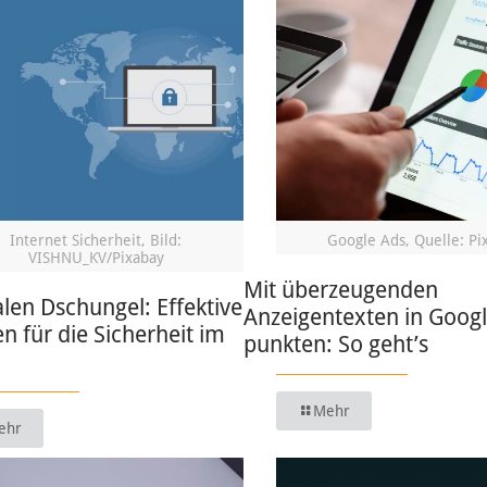
Internet Sicherheit, Bild:
Google Ads, Quelle: Pi
VISHNU_KV/Pixabay
Mit überzeugenden
alen Dschungel: Effektive
Anzeigentexten in Goog
en für die Sicherheit im
punkten: So geht’s
Mehr
ehr