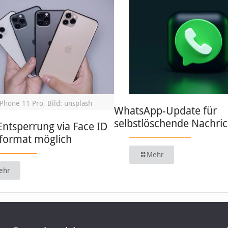
iPhone 11 Pro, Bild: unsplash
WhatsApp-Update für
selbstlöschende Nachri
Entsperrung via Face ID
format möglich
Mehr
ehr