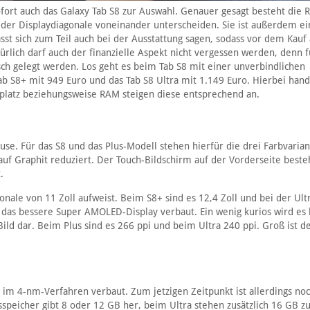
fort auch das Galaxy Tab S8 zur Auswahl. Genauer gesagt besteht die 
 der Displaydiagonale voneinander unterscheiden. Sie ist außerdem ei
sst sich zum Teil auch bei der Ausstattung sagen, sodass vor dem Kauf 
rlich darf auch der finanzielle Aspekt nicht vergessen werden, denn f
ch gelegt werden. Los geht es beim Tab S8 mit einer unverbindlichen
b S8+ mit 949 Euro und das Tab S8 Ultra mit 1.149 Euro. Hierbei hand
rplatz beziehungsweise RAM steigen diese entsprechend an.
e. Für das S8 und das Plus-Modell stehen hierfür die drei Farbvaria
 auf Graphit reduziert. Der Touch-Bildschirm auf der Vorderseite beste
.
onale von 11 Zoll aufweist. Beim S8+ sind es 12,4 Zoll und bei der Ult
ch“ das bessere Super AMOLED-Display verbaut. Ein wenig kurios wird es
 Bild dar. Beim Plus sind es 266 ppi und beim Ultra 240 ppi. Groß ist 
 im 4-nm-Verfahren verbaut. Zum jetzigen Zeitpunkt ist allerdings noc
tsspeicher gibt 8 oder 12 GB her, beim Ultra stehen zusätzlich 16 GB z