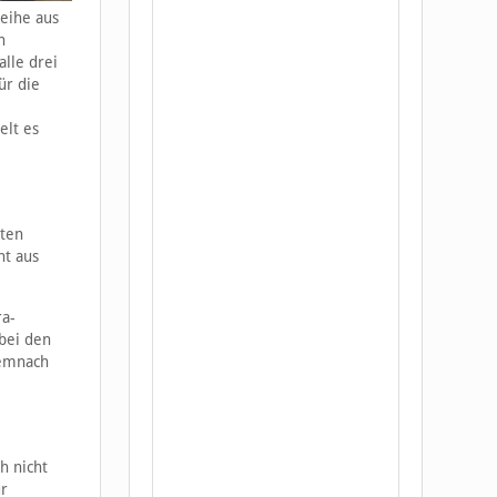
Reihe aus
n
alle drei
ür die
elt es
nten
ht aus
ra-
 bei den
demnach
h nicht
ur