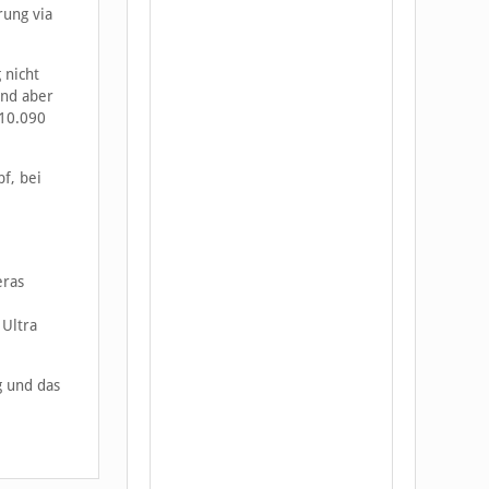
rung via
 nicht
ind aber
 10.090
f, bei
eras
 Ultra
g und das