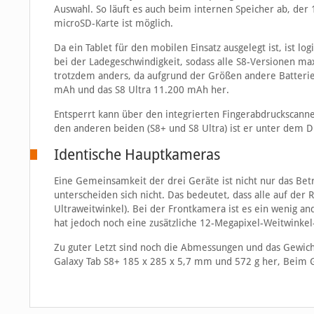
Auswahl. So läuft es auch beim internen Speicher ab, der 
microSD-Karte ist möglich.
Da ein Tablet für den mobilen Einsatz ausgelegt ist, ist l
bei der Ladegeschwindigkeit, sodass alle S8-Versionen max
trotzdem anders, da aufgrund der Größen andere Batterie
mAh und das S8 Ultra 11.200 mAh her.
Entsperrt kann über den integrierten Fingerabdruckscanne
den anderen beiden (S8+ und S8 Ultra) ist er unter dem Di
Identische Hauptkameras
Eine Gemeinsamkeit der drei Geräte ist nicht nur das Be
unterscheiden sich nicht. Das bedeutet, dass alle auf de
Ultraweitwinkel). Bei der Frontkamera ist es ein wenig an
hat jedoch noch eine zusätzliche 12-Megapixel-Weitwinkel-
Zu guter Letzt sind noch die Abmessungen und das Gewicht
Galaxy Tab S8+ 185 x 285 x 5,7 mm und 572 g her, Beim Ga