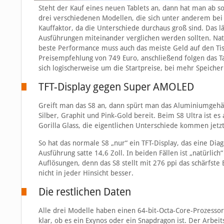
Steht der Kauf eines neuen Tablets an, dann hat man ab so
drei verschiedenen Modellen, die sich unter anderem bei
Kauffaktor, da die Unterschiede durchaus groß sind. Das lä
Ausführungen miteinander verglichen werden sollten. Natü
beste Performance muss auch das meiste Geld auf den Tis
Preisempfehlung von 749 Euro, anschließend folgen das Ta
sich logischerweise um die Startpreise, bei mehr Speiche
TFT-Display gegen Super AMOLED
Greift man das S8 an, dann spürt man das Aluminiumgehäus
Silber, Graphit und Pink-Gold bereit. Beim S8 Ultra ist es
Gorilla Glass, die eigentlichen Unterschiede kommen jetzt
So hat das normale S8 „nur“ ein TFT-Display, das eine Diag
Ausführung satte 14,6 Zoll. In beiden Fällen ist „natürli
Auflösungen, denn das S8 stellt mit 276 ppi das schärfste
nicht in jeder Hinsicht besser.
Die restlichen Daten
Alle drei Modelle haben einen 64-bit-Octa-Core-Prozessor
klar, ob es ein Exynos oder ein Snapdragon ist. Der Arbei