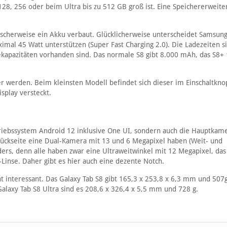
128, 256 oder beim Ultra bis zu 512 GB groß ist. Eine Speichererweite
ogischerweise ein Akku verbaut. Glücklicherweise unterscheidet Samsung
imal 45 Watt unterstützen (Super Fast Charging 2.0). Die Ladezeiten s
kapazitäten vorhanden sind. Das normale S8 gibt 8.000 mAh, das S8+
r werden. Beim kleinsten Modell befindet sich dieser im Einschaltknop
splay versteckt.
triebssystem Android 12 inklusive One UI, sondern auch die Hauptkam
r Rückseite eine Dual-Kamera mit 13 und 6 Megapixel haben (Weit- und
ders, denn alle haben zwar eine Ultraweitwinkel mit 12 Megapixel, das
Linse. Daher gibt es hier auch eine dezente Notch.
 interessant. Das Galaxy Tab S8 gibt 165,3 x 253,8 x 6,3 mm und 507
laxy Tab S8 Ultra sind es 208,6 x 326,4 x 5,5 mm und 728 g.