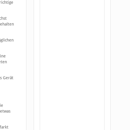
richtige
chst
behalten
äglichen
eine
eten
es Gerät
ie
 etwas
farkt