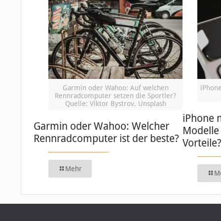
Garmin oder Wahoo: Auf welchen
iPhone
Rennradcomputer setzen die Sportler?
Quelle: Viktor Bystrov, Unsplash
iPhone 
Garmin oder Wahoo: Welcher
Modelle 
Rennradcomputer ist der beste?
Vorteile
Mehr
M