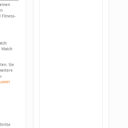
leinen
rn
 Fitness-
atch
e Watch
ten. Sie
weitere
u
uawei
hritte