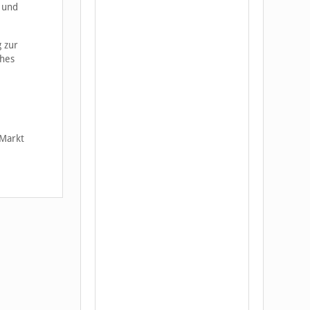
 und
g zur
ches
 Markt