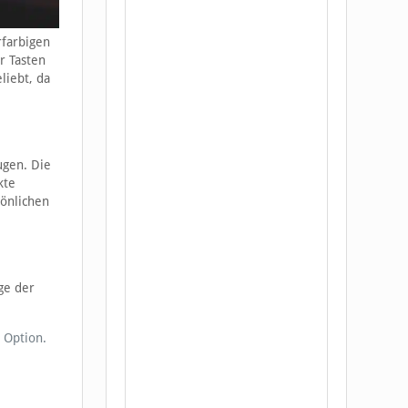
rfarbigen
r Tasten
liebt, da
ugen. Die
kte
sönlichen
ge der
e Option.