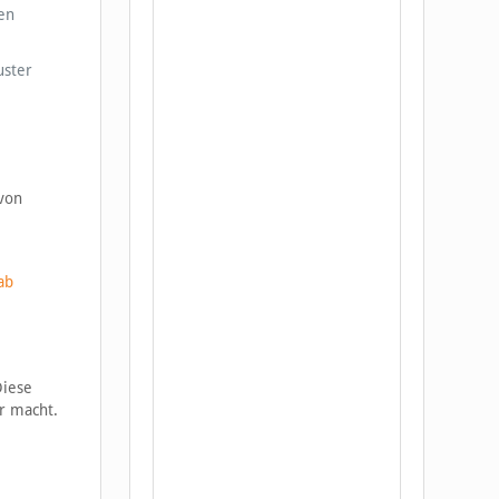
en
uster
 von
e
ab
Diese
er macht.