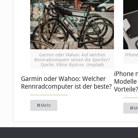
Garmin oder Wahoo: Auf welchen
iPhone
Rennradcomputer setzen die Sportler?
Quelle: Viktor Bystrov, Unsplash
iPhone 
Garmin oder Wahoo: Welcher
Modelle 
Rennradcomputer ist der beste?
Vorteile
Mehr
M