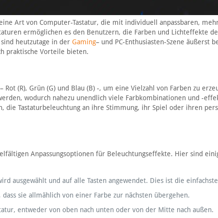
t eine Art von Computer-Tastatur, die mit individuell anpassbaren, meh
taturen ermöglichen es den Benutzern, die Farben und Lichteffekte de
 sind heutzutage in der
Gaming
– und PC-Enthusiasten-Szene äußerst be
h praktische Vorteile bieten.
Rot (R), Grün (G) und Blau (B) -, um eine Vielzahl von Farben zu erze
t werden, wodurch nahezu unendlich viele Farbkombinationen und -effe
 die Tastaturbeleuchtung an ihre Stimmung, ihr Spiel oder ihren per
elfältigen Anpassungsoptionen für Beleuchtungseffekte. Hier sind eini
wird ausgewählt und auf alle Tasten angewendet. Dies ist die einfachst
, dass sie allmählich von einer Farbe zur nächsten übergehen.
tatur, entweder von oben nach unten oder von der Mitte nach außen.