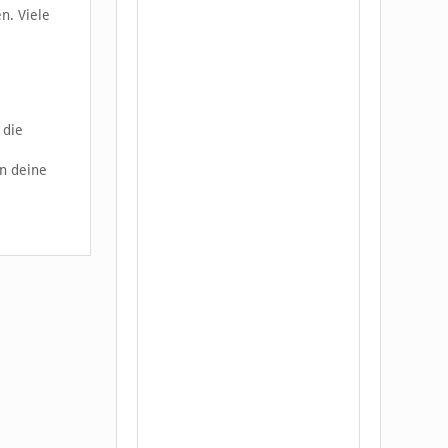
n. Viele
 die
nn deine