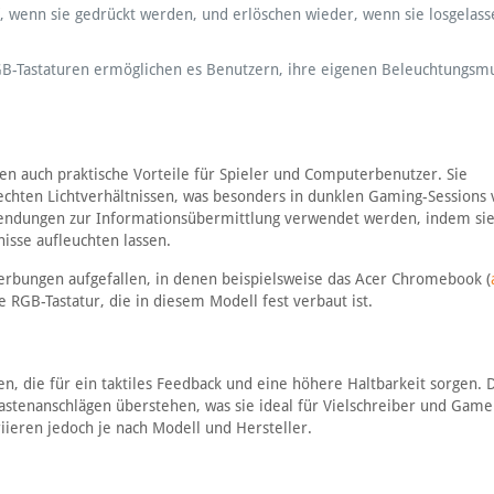
f, wenn sie gedrückt werden, und erlöschen wieder, wenn sie losgelass
GB-Tastaturen ermöglichen es Benutzern, ihre eigenen Beleuchtungsm
en auch praktische Vorteile für Spieler und Computerbenutzer. Sie
lechten Lichtverhältnissen, was besonders in dunklen Gaming-Sessions
nwendungen zur Informationsübermittlung verwendet werden, indem si
isse aufleuchten lassen.
erbungen aufgefallen, in denen beispielsweise das Acer Chromebook (
e RGB-Tastatur, die in diesem Modell fest verbaut ist.
 die für ein taktiles Feedback und eine höhere Haltbarkeit sorgen. 
 Tastenanschlägen überstehen, was sie ideal für Vielschreiber und Gam
iieren jedoch je nach Modell und Hersteller.