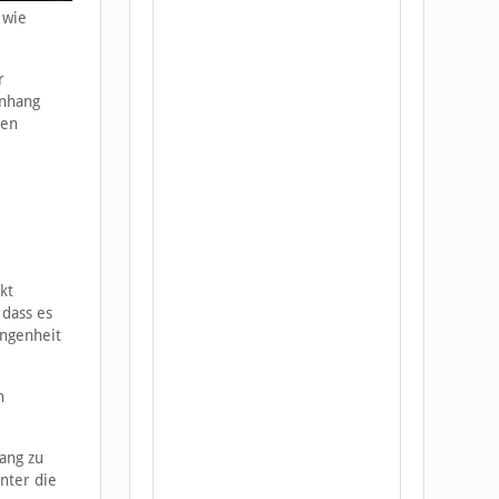
 wie
r
enhang
gen
kt
 dass es
angenheit
n
ang zu
nter die