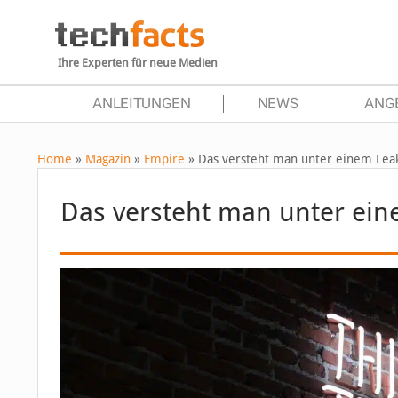
Ihre Experten für neue Medien
ANLEITUNGEN
NEWS
ANG
Home
»
Magazin
»
Empire
»
Das versteht man unter einem Lea
Das versteht man unter ei