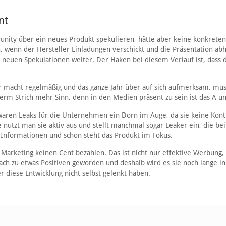
nt
ity über ein neues Produkt spekulieren, hätte aber keine konkreten
 wenn der Hersteller Einladungen verschickt und die Präsentation abhä
t neuen Spekulationen weiter. Der Haken bei diesem Verlauf ist, dass 
ler macht regelmäßig und das ganze Jahr über auf sich aufmerksam, mu
rm Strich mehr Sinn, denn in den Medien präsent zu sein ist das A u
aren Leaks für die Unternehmen ein Dorn im Auge, da sie keine Kont
nutzt man sie aktiv aus und stellt manchmal sogar Leaker ein, die be
 Informationen und schon steht das Produkt im Fokus.
 Marketing keinen Cent bezahlen. Das ist nicht nur effektive Werbung,
nach zu etwas Positiven geworden und deshalb wird es sie noch lange in
 diese Entwicklung nicht selbst gelenkt haben.