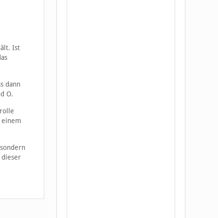
lt. Ist
das
ss dann
nd O.
rolle
i einem
 sondern
 dieser