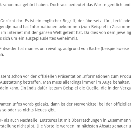
eak schon mal gehört haben. Doch was bedeutet das Wort eigentlich und
Gerücht dar. Es ist ein englischer Begriff, der übersetzt für „Leck“ ode
nn irgendjemand hat Informationen bekommen (zum Beispiel in Zusamm
 Internet mit der ganzen Welt geteilt hat. Da dies von dem jeweili
 es sich um ein ausgeplaudertes Geheimnis.
ntweder hat man es unfreiwillig, aufgrund von Rache (beispielsweise
an.
essent schon vor der offiziellen Präsentation Informationen zum Produ
 Ausstattung betreffen. Man muss allerdings immer im Auge behalten,
eln kann. Ein Indiz dafür ist zum Beispiel die Quelle, die in der Verg
nten Infos vorab geleakt, dann ist der Nervenkitzel bei der offizielle
s so oder so nichts Neues gibt.
- als auch Nachteile. Letzteres ist mit Überraschungen in Zusammenh
rstellung nicht gibt. Die Vorteile werden im nächsten Absatz genauer u