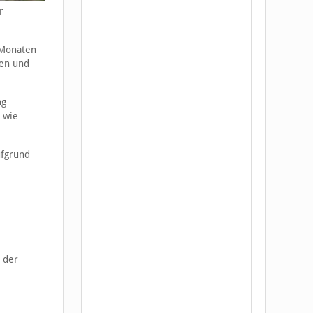
r
 Monaten
den und
ng
 wie
ufgrund
 der