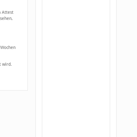
 Attest
esehen,
r Wochen
 wird.