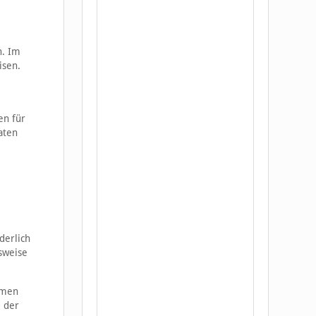
n. Im
isen.
en für
aten
derlich
sweise
omen
d der