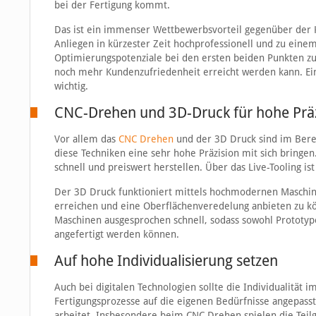
bei der Fertigung kommt.
Das ist ein immenser Wettbewerbsvorteil gegenüber der K
Anliegen in kürzester Zeit hochprofessionell und zu einem
Optimierungspotenziale bei den ersten beiden Punkten zu e
noch mehr Kundenzufriedenheit erreicht werden kann. E
wichtig.
CNC-Drehen und 3D-Druck für hohe Präz
Vor allem das
CNC Drehen
und der 3D Druck sind im Berei
diese Techniken eine sehr hohe Präzision mit sich bring
schnell und preiswert herstellen. Über das Live-Tooling i
Der 3D Druck funktioniert mittels hochmodernen Maschinen
erreichen und eine Oberflächenveredelung anbieten zu kö
Maschinen ausgesprochen schnell, sodass sowohl Prototype
angefertigt werden können.
Auf hohe Individualisierung setzen
Auch bei digitalen Technologien sollte die Individualität 
Fertigungsprozesse auf die eigenen Bedürfnisse angepasst 
arbeitet. Insbesondere beim CNC Drehen spielen die Teil