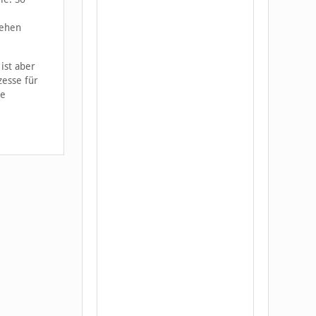
rehen
ist aber
zesse für
ie