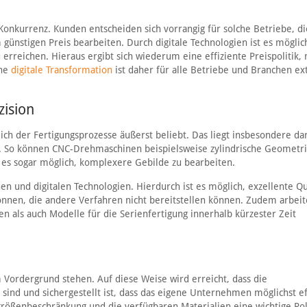
onkurrenz. Kunden entscheiden sich vorrangig für solche Betriebe, di
 günstigen Preis bearbeiten. Durch digitale Technologien ist es möglic
rreichen. Hieraus ergibt sich wiederum eine effiziente Preispolitik, 
ine
digitale Transformation
ist daher für alle Betriebe und Branchen e
ision
ch der Fertigungsprozesse äußerst beliebt. Das liegt insbesondere dar
en. So können CNC-Drehmaschinen beispielsweise zylindrische Geometr
st es sogar möglich, komplexere Gebilde zu bearbeiten.
 und digitalen Technologien. Hierdurch ist es möglich, exzellente Qua
nnen, die andere Verfahren nicht bereitstellen können. Zudem arbeit
n als auch Modelle für die Serienfertigung innerhalb kürzester Zeit
im Vordergrund stehen. Auf diese Weise wird erreicht, dass die
sind und sichergestellt ist, dass das eigene Unternehmen möglichst ef
größenbeschränkung und die verfügbaren Materialien eine wichtige Rol