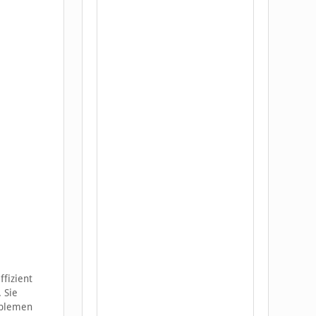
fizient
 Sie
oblemen