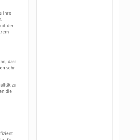
e ihre
h,
mit der
xtrem
an, dass
ien sehr
lität zu
en die
fizient
le. So