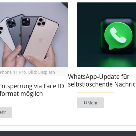
iPhone 11 Pro, Bild: unsplash
WhatsApp-Update für
selbstlöschende Nachri
Entsperrung via Face ID
format möglich
Mehr
ehr