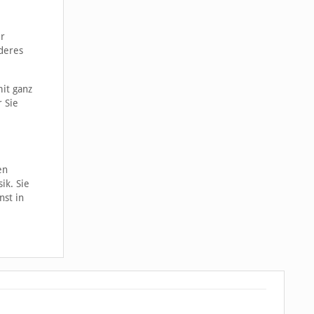
er
nderes
it ganz
 Sie
en
ik. Sie
nst in