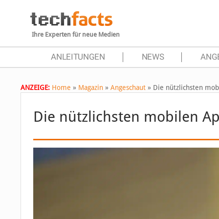
Ihre Experten für neue Medien
ANLEITUNGEN
NEWS
ANG
ANZEIGE:
Home
»
Magazin
»
Angeschaut
»
Die nützlichsten mo
Die nützlichsten mobilen A