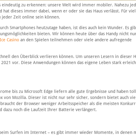
s eindeutig zu erkennen: unsere Welt wird immer mobiler. Nahezu je
 hat dieses immer dabei, wenn er oder sie das Haus verlässt. Für vie
u jeder Zeit online sein können.
urch Smartphones heutzutage haben, ist dies auch kein Wunder. Es gib
dungsmöglichkeiten bieten. Wir können heute über das Handy nicht nu
Ice Casino
an den Spielen teilnehmen oder viele andere aufregende
schnell den Überblick verlieren können. Um unseren Lesern in dieser H
ps 2021 vor. Diese Anwendungen können das eigene Leben stark erleic
rome bis zu Microsoft Edge liefern alle gute Ergebnisse und haben tol
 von Mozilla. Dieser ist nicht nur sehr sicher, sondern bietet auch vie
braucht der Browser weniger Arbeitsspeicher als die meisten Konkurr
dazu noch die Laufzeit Ihrer Batterie verlängert.
o beim Surfen im Internet – es gibt immer wieder Momente, in denen 