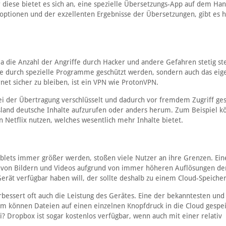
 diese bietet es sich an, eine spezielle Übersetzungs-App auf dem Ha
hoptionen und der exzellenten Ergebnisse der Übersetzungen, gibt es h
da die Anzahl der Angriffe durch Hacker und andere Gefahren stetig st
se durch spezielle Programme geschützt werden, sondern auch das eig
net sicher zu bleiben, ist ein VPN wie ProtonVPN.
 der Übertragung verschlüsselt und dadurch vor fremdem Zugriff ges
and deutsche Inhalte aufzurufen oder anders herum. Zum Beispiel k
 Netflix nutzen, welches wesentlich mehr Inhalte bietet.
lets immer größer werden, stoßen viele Nutzer an ihre Grenzen. Ein
n von Bildern und Videos aufgrund von immer höheren Auflösungen de
rät verfügbar haben will, der sollte deshalb zu einem Cloud-Speicher
erbessert oft auch die Leistung des Gerätes. Eine der bekanntesten und
m können Dateien auf einen einzelnen Knopfdruck in die Cloud gespe
? Dropbox ist sogar kostenlos verfügbar, wenn auch mit einer relativ