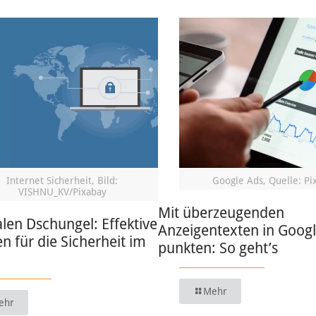
Internet Sicherheit, Bild:
Google Ads, Quelle: Pi
VISHNU_KV/Pixabay
Mit überzeugenden
alen Dschungel: Effektive
Anzeigentexten in Goog
en für die Sicherheit im
punkten: So geht’s
Mehr
ehr