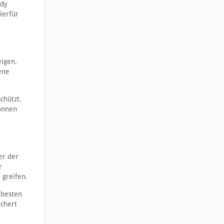
ndy
ierfür
eigen.
ene
chützt.
önnen
er der
r
 greifen.
 besten
ichert