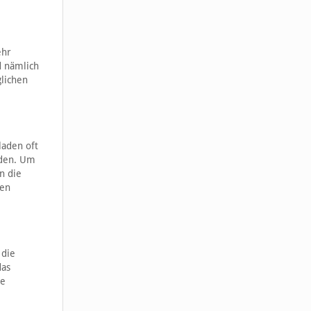
ehr
d nämlich
glichen
laden oft
rden. Um
n die
den
 die
das
ie