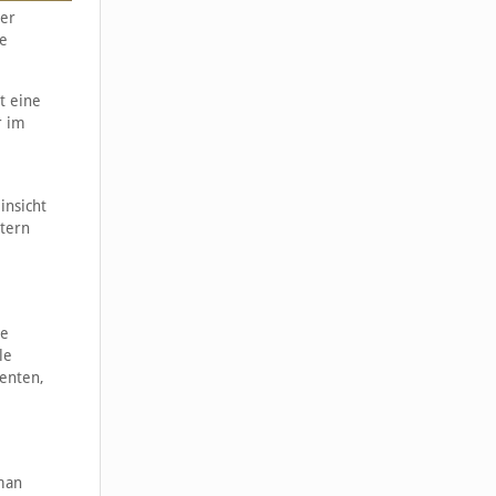
der
le
t eine
r im
insicht
htern
le
le
enten,
man