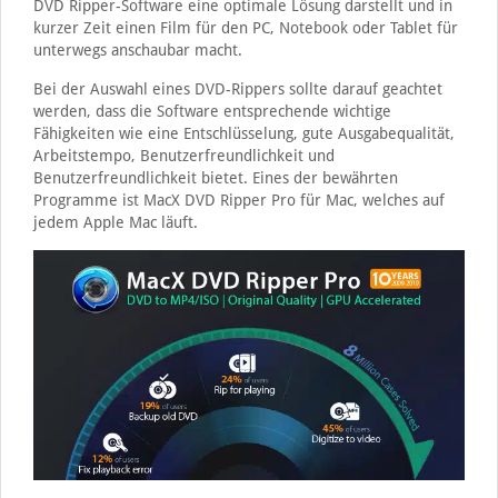
DVD Ripper-Software eine optimale Lösung darstellt und in
kurzer Zeit einen Film für den PC, Notebook oder Tablet für
unterwegs anschaubar macht.
Bei der Auswahl eines DVD-Rippers sollte darauf geachtet
werden, dass die Software entsprechende wichtige
Fähigkeiten wie eine Entschlüsselung, gute Ausgabequalität,
Arbeitstempo, Benutzerfreundlichkeit und
Benutzerfreundlichkeit bietet. Eines der bewährten
Programme ist MacX DVD Ripper Pro für Mac, welches auf
jedem Apple Mac läuft.