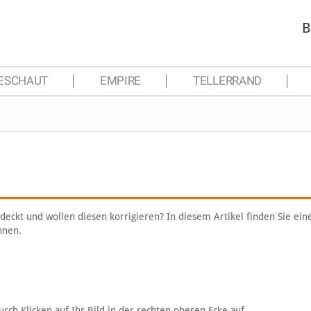
B
ESCHAUT
EMPIRE
TELLERRAND
deckt und wollen diesen korrigieren? In diesem Artikel finden Sie ein
nnen.
urch Klicken auf Ihr Bild in der rechten oberen Ecke auf.