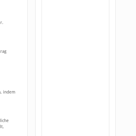
r.
trag
n, indem
liche
lt,