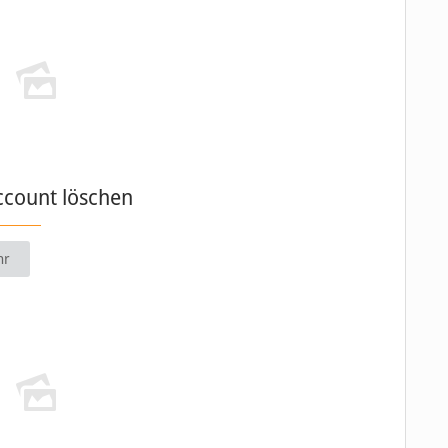
ccount löschen
hr