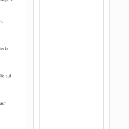
l.
ierbei
lle auf
 auf