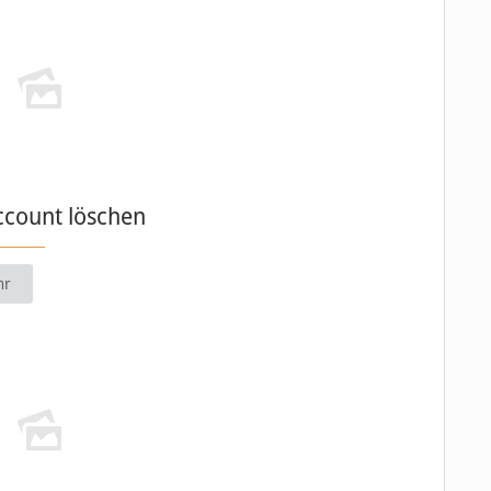
ccount löschen
hr