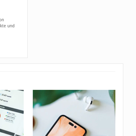
on
ukte und