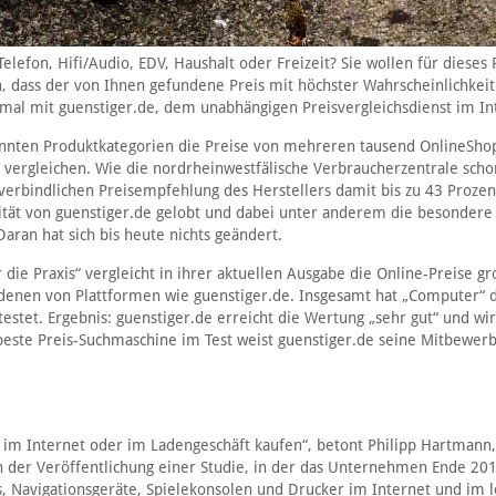
elefon, Hifi/Audio, EDV, Haushalt oder Freizeit? Sie wollen für dieses
n, dass der von Ihnen gefundene Preis mit höchster Wahrscheinlichkeit
h mal mit guenstiger.de, dem unabhängigen Preisvergleichsdienst im In
annten Produktkategorien die Preise von mehreren tausend OnlineSho
 vergleichen. Wie die nordrheinwestfälische Verbraucherzentrale schon
verbindlichen Preisempfehlung des Herstellers damit bis zu 43 Prozen
lität von guenstiger.de gelobt und dabei unter anderem die besondere
ran hat sich bis heute nichts geändert.
 die Praxis“ vergleicht in ihrer aktuellen Ausgabe die Online-Preise g
enen von Plattformen wie guenstiger.de. Insgesamt hat „Computer“ 
estet. Ergebnis: guenstiger.de erreicht die Wertung „sehr gut“ und wi
beste Preis-Suchmaschine im Test weist guenstiger.de seine Mitbewer
 im Internet oder im Ladengeschäft kaufen“, betont Philipp Hartmann,
h der Veröffentlichung einer Studie, in der das Unternehmen Ende 201
, Navigationsgeräte, Spielekonsolen und Drucker im Internet und im l