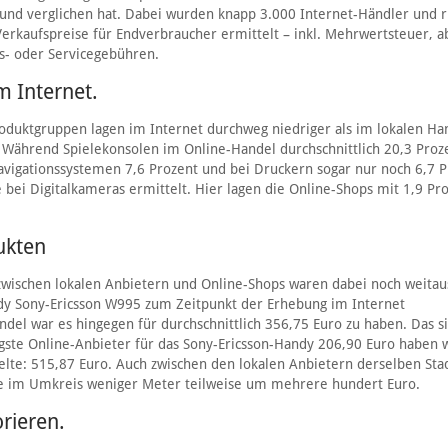
t und verglichen hat. Dabei wurden knapp 3.000 Internet-Händler und 
erkaufspreise für Endverbraucher ermittelt – inkl. Mehrwertsteuer, 
ons- oder Servicegebühren.
im Internet.
Produktgruppen lagen im Internet durchweg niedriger als im lokalen Ha
. Während Spielekonsolen im Online-Handel durchschnittlich 20,3 Proz
avigationssystemen 7,6 Prozent und bei Druckern sogar nur noch 6,7 
e bei Digitalkameras ermittelt. Hier lagen die Online-Shops mit 1,9 Pr
ukten
 zwischen lokalen Anbietern und Online-Shops waren dabei noch weitau
ndy Sony-Ericsson W995 zum Zeitpunkt der Erhebung im Internet
ndel war es hingegen für durchschnittlich 356,75 Euro zu haben. Das s
gste Online-Anbieter für das Sony-Ericsson-Handy 206,90 Euro haben w
elte: 515,87 Euro. Auch zwischen den lokalen Anbietern derselben Sta
ise im Umkreis weniger Meter teilweise um mehrere hundert Euro.
rieren.