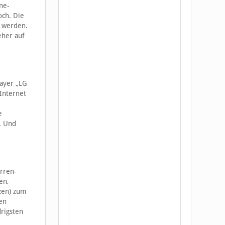
ne-
och. Die
u werden.
eher auf
layer „LG
Internet
e
o. Und
rren-
en,
zen) zum
en
rigsten