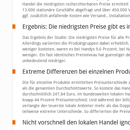
Handel die niedrigsten recherchierbaren Preise ermittel
13.000 stationäre Geschäfte abgefragt und über 450.000 V
ggf. zusätzlich anfallende Kosten wie Versand-, Installati
Ergebnis: Die niedrigsten Preise gibt es 
Das Ergebnis der Studie: Die niedrigsten Preise für alle 
Allerdings variierten die Produktgruppen dabei erheblich
weniger kosteten, waren es bei Handys 9,6 Prozent, bei N
weniger. Ein fast identisches Preisniveau hat guenstiger.d
unbedeutend niedriger.
Extreme Differenzen bei einzelnen Prod
Die für einzelne Produkte ermittelten Preisunterschiede
als die genannten Durchschnittswerte. So kostete das Ha
durchschnittlich 247,84 Euro, im bundesweiten lokalen Ha
knapp 44 Prozent Preisunterschied. Und während der billi
verlangte der teuerste lokale Anbieter mehr als das Dopp
teilweise extreme Unterschiede. So differierten die Pre
Nicht vorschnell den lokalen Handel igno