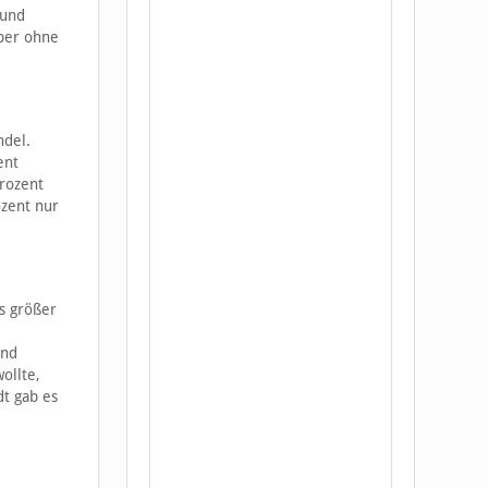
rund
aber ohne
ndel.
ent
Prozent
ozent nur
s größer
ind
ollte,
dt gab es