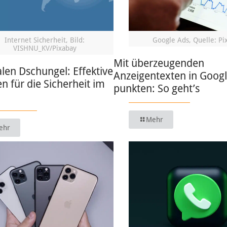
Internet Sicherheit, Bild:
Google Ads, Quelle: Pi
VISHNU_KV/Pixabay
Mit überzeugenden
alen Dschungel: Effektive
Anzeigentexten in Goog
en für die Sicherheit im
punkten: So geht’s
Mehr
ehr