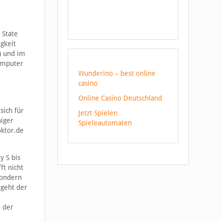
 State
gkeit
) und im
computer
Wunderino – best online
casino
Online Casino Deutschland
sich für
Jetzt Spielen
niger
Spieleautomaten
oktor.de
y S bis
ft nicht
sondern
 geht der
 der