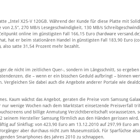
atte „Intel X25-V 120GB. Während der Kunde für diese Platte mit Solid
ße von 2,5“, 270 MB/s Lesegeschwindigkeit, 130 MB/s Schreibgeschwindi
Zeitpunkt online im günstigsten Fall 166,15 Euro (hardware versand.de
hat, hat er beim stationären Handel in günstigsten Fall 183,90 Euro (
, also satte 31,54 Prozent mehr bezahlt.
ger.de nicht im zeitlichen Quer-, sondern im Längsschnitt, so ergeben 
stendenzen, die – wenn er ein bisschen Geduld aufbringt – binnen we
n. Vergleichen Sie dabei auch die Angebote anderer Portale wie deald
nes. Kaum wächst das Angebot, geraten die Preise vom Samsung Galax
 nur wenige Wochen nach dem Marktstart einsetzende Preisverfall trif
Touchscreens und billige Anmutung Verzichtbereitschaft voraussetzen, 
2 seinem Hersteller Samsung förmlich aus den Händen gerissen wird,
äftig auf Sinkflug: von 423,90 Euro am 13.12.2010 auf 297,99 Euro am
Vorgänger aber durchaus nicht zum Museumsstück. Für Sparfüchse also
agenden Smartphones des Jahres 2010 zu schnappen.