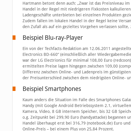
Hartmann betont denn auch: „Zwar ist das Preisniveau im I
Handel in der Regel mit niedrigeren Fixkosten kalkuliere
Ladengeschäfte unterbieten bei einzelnen Produkten gezie
Zudem fallen im lokalen Handel in der Regel keine Versan
den Zufall als auf ein gezieltes Vorgehen verlassen sollte,
Beispiel Blu-ray-Player
Ein von der Techfacts-Redaktion am 12.06.2011 angestellt
Electronics BD-660“ (einschließlich aller Wiedergabemedi
war der LG Electrionics für minimal 108,00 Euro (redcoon
ermittelten Preise lagen hingegen zwischen 109,00 (comp
Differenz zwischen Online- und Ladenpreis im günstigsten F
der Preisunterschied zwischen dem niedrigsten Online- un
Beispiel Smartphones
Kaum anders die Situation im Falle des Smartphones Gala
Handy (mit Google Android Betriebssystem 2.1, virtuell
Kamera, Video, 8 GB internem Speicher, bis 32 GB Speich
o.g. Zeitpunkt bei 299,90 Euro (handyattacke) begannen u
Handel überhaupt erst bei 316,79 (notebook.de) Euro und
Online-Preis – bei einem Plus von 25,84 Prozent.