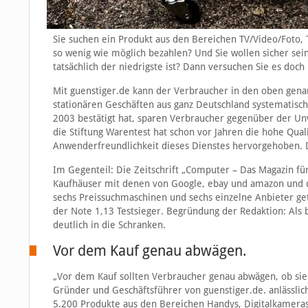
Sie suchen ein Produkt aus den Bereichen TV/Video/Foto, T
so wenig wie möglich bezahlen? Und Sie wollen sicher sei
tatsächlich der niedrigste ist? Dann versuchen Sie es doc
Mit guenstiger.de kann der Verbraucher in den oben gen
stationären Geschäften aus ganz Deutschland systematisch
2003 bestätigt hat, sparen Verbraucher gegenüber der Un
die Stiftung Warentest hat schon vor Jahren die hohe Qua
Anwenderfreundlichkeit dieses Dienstes hervorgehoben. Da
Im Gegenteil: Die Zeitschrift „Computer – Das Magazin für
Kaufhäuser mit denen von Google, ebay und amazon und d
sechs Preissuchmaschinen und sechs einzelne Anbieter get
der Note 1,13 Testsieger. Begründung der Redaktion: Als 
deutlich in die Schranken.
Vor dem Kauf genau abwägen.
„Vor dem Kauf sollten Verbraucher genau abwägen, ob sie
Gründer und Geschäftsführer von guenstiger.de. anlässlic
5.200 Produkte aus den Bereichen Handys, Digitalkameras