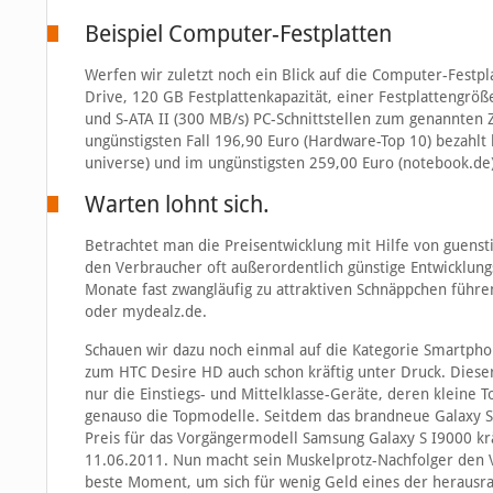
Beispiel Computer-Festplatten
Werfen wir zuletzt noch ein Blick auf die Computer-Festpl
Drive, 120 GB Festplattenkapazität, einer Festplattengrö
und S-ATA II (300 MB/s) PC-Schnittstellen zum genannten 
ungünstigsten Fall 196,90 Euro (Hardware-Top 10) bezahlt 
universe) und im ungünstigsten 259,00 Euro (notebook.de)
Warten lohnt sich.
Betrachtet man die Preisentwicklung mit Hilfe von guensti
den Verbraucher oft außerordentlich günstige Entwicklung
Monate fast zwangläufig zu attraktiven Schnäppchen führe
oder mydealz.de.
Schauen wir dazu noch einmal auf die Kategorie Smartpho
zum HTC Desire HD auch schon kräftig unter Druck. Dieser
nur die Einstiegs- und Mittelklasse-Geräte, deren kleine 
genauso die Topmodelle. Seitdem das brandneue Galaxy S
Preis für das Vorgängermodell Samsung Galaxy S I9000 kr
11.06.2011. Nun macht sein Muskelprotz-Nachfolger den 
beste Moment, um sich für wenig Geld eines der herausr