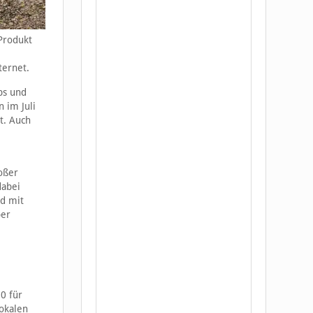
 Produkt
ternet.
ps und
 im Juli
t. Auch
roßer
dabei
rd mit
ber
0 für
okalen