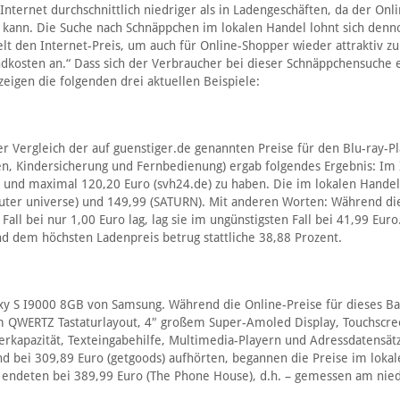
nternet durchschnittlich niedriger als in Ladengeschäften, da der Onli
n kann. Die Suche nach Schnäppchen im lokalen Handel lohnt sich denn
lt den Internet-Preis, um auch für Online-Shopper wieder attraktiv z
dkosten an.“ Dass sich der Verbraucher bei dieser Schnäppchensuche 
 zeigen die folgenden drei aktuellen Beispiele:
er Vergleich der auf guenstiger.de genannten Preise für den Blu-ray-P
en, Kindersicherung und Fernbedienung) ergab folgendes Ergebnis: Im 
) und maximal 120,20 Euro (svh24.de) zu haben. Die im lokalen Handel
uter universe) und 149,99 (SATURN). Mit anderen Worten: Während di
all bei nur 1,00 Euro lag, lag sie im ungünstigsten Fall bei 41,99 Eur
d dem höchsten Ladenpreis betrug stattliche 38,88 Prozent.
xy S I9000 8GB von Samsung. Während die Online-Preise für dieses Ba
em QWERTZ Tastaturlayout, 4″ großem Super-Amoled Display, Touchscre
erkapazität, Texteingabehilfe, Multimedia-Playern und Adressdatensät
nd bei 309,89 Euro (getgoods) aufhörten, begannen die Preise im lokal
 endeten bei 389,99 Euro (The Phone House), d.h. – gemessen am nied