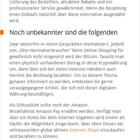
Lieferung des Bestellten, attraktive Rabatte und ein
professioneller Service gewährleistet. Wenn die Bezahlung
eines Einkaufs natürlich über diese Alternative ausgewählt
wird.
Noch unbekannter sind die folgenden
Zwar weiterhin in vielen Gesprächen thematisiert, jedoch
von „Otto-Normalverbraucher“ beim Online-Shopping für
gewöhnlich nicht eingesetzt wird der Bitcoin. Tauscht man
einen physisch vorhandenen Betrag in diese Krypowährung
um, dann lässt sich bei vielen Internet-Händlern auch
hiermit die Rechnung bezahlen. Um zu diesem Thema
genauer informiert zu werden, entdecken Sie gerne
vorausgegangene Artikel, die sich mit dieser digitalen
Währung beschäftigen.
Als Schlusslicht sollte noch der Amazon-
Bezahldienst Amazon Pay erwähnt werden. Verfügt man
über ein Konto bei dem Internet-Giganten wird einem als
Käufer die Möglichkeit eingeräumt, über eben Dieses bei
zehntausenden global aktiven
Internet-Shops
einzukaufen
und bezahlen zu können.