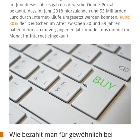
im Juni dieses Jahres gab das deutsche Online-Portal
bekannt, dass im Jahr 2018 hierzulande rund 53 Milliarden
Euro durch Internet-Käufe umgesetzt werden konnten.
Rund
80%
der Deutschen im Alter zwischen 20 und 59 Jahren
haben demnach im vergangenen Jahr mindestens einmal im
Monat im Internet eingekauft.
Wie bezahlt man für gewöhnlich bei