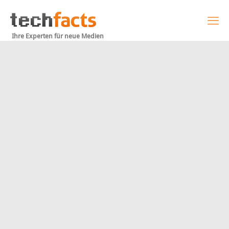
Ihre Experten für neue Medien