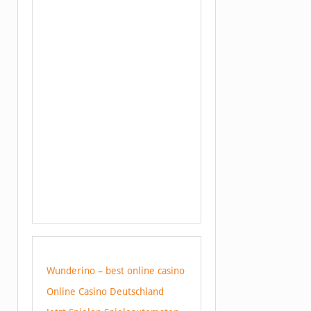
Wunderino – best online casino
Online Casino Deutschland