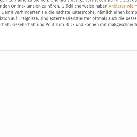
n, zu Hause zu bleiben. Und nicht wenige vertrieben sich die Zeit da
enden Online-Kanälen zu hören. Glücklicherweise haben
Anbieter wie 
t. Damit verhinderten sie die nächste Katastrophe, nämlich einen komp
on auf Ereignisse, sind externe Dienstleister oftmals auch die besse
schaft, Gesellschaft und Politik im Blick und können mit maßgeschneid