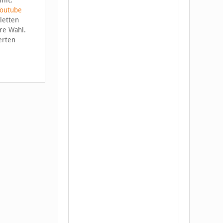
mit,
Youtube
letten
re Wahl.
erten