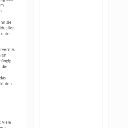
dem
h
enn sie
iduellen
 unter
ervern zu
alen
hängig
 die
das
nkt den
 Viele