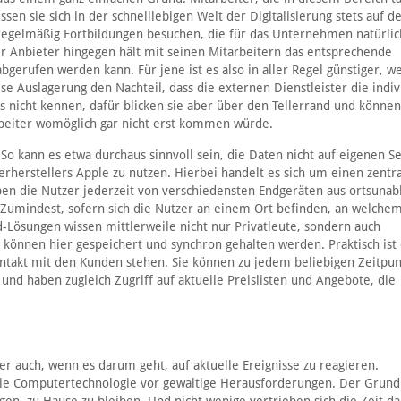
en sie sich in der schnelllebigen Welt der Digitalisierung stets auf 
regelmäßig Fortbildungen besuchen, die für das Unternehmen natürlic
ner Anbieter hingegen hält mit seinen Mitarbeitern das entsprechende
erufen werden kann. Für jene ist es also in aller Regel günstiger, w
se Auslagerung den Nachteil, dass die externen Dienstleister die indiv
nicht kennen, dafür blicken sie aber über den Tellerrand und können
rbeiter womöglich gar nicht erst kommen würde.
 So kann es etwa durchaus sinnvoll sein, die Daten nicht auf eigenen S
herstellers Apple zu nutzen. Hierbei handelt es sich um einen zentr
aben die Nutzer jederzeit von verschiedensten Endgeräten aus ortsunab
. Zumindest, sofern sich die Nutzer an einem Ort befinden, an welchem
d-Lösungen wissen mittlerweile nicht nur Privatleute, sondern auch
können hier gespeichert und synchron gehalten werden. Praktisch ist 
ontakt mit den Kunden stehen. Sie können zu jedem beliebigen Zeitpu
d haben zugleich Zugriff auf aktuelle Preislisten und Angebote, die
ber auch, wenn es darum geht, auf aktuelle Ereignisse zu reagieren.
 die Computertechnologie vor gewaltige Herausforderungen. Der Grund: