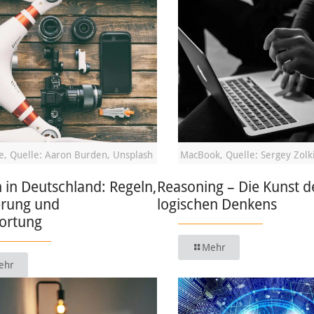
, Quelle: Aaron Burden, Unsplash
MacBook, Quelle: Sergey Zolk
in Deutschland: Regeln,
Reasoning – Die Kunst d
erung und
logischen Denkens
ortung
Mehr
ehr