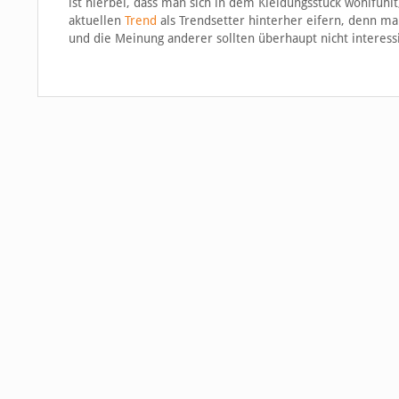
ist hierbei, dass man sich in dem Kleidungsstück wohlfühl
aktuellen
Trend
als Trendsetter hinterher eifern, denn man
und die Meinung anderer sollten überhaupt nicht interess