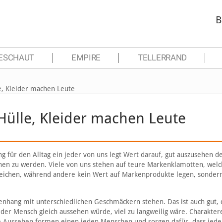
B
ESCHAUT
EMPIRE
TELLERRAND
e, Kleider machen Leute
Hülle, Kleider machen Leute
ng für den Alltag ein jeder von uns legt Wert darauf, gut auszusehen d
hen zu werden. Viele von uns stehen auf teure Markenklamotten, wel
reichen, während andere kein Wert auf Markenprodukte legen, sondern
nhang mit unterschiedlichen Geschmäckern stehen. Das ist auch gut, 
eder Mensch gleich aussehen würde, viel zu langweilig wäre. Charakter
ne Aussehen formen einen jeden Menschen und sorgen dafür, dass jede