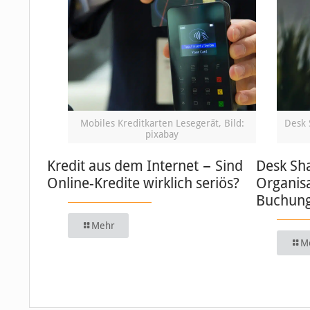
Mobiles Kreditkarten Lesegerät, Bild:
Desk 
pixabay
Kredit aus dem Internet − Sind
Desk Sha
Online-Kredite wirklich seriös?
Organisa
Buchung
Mehr
M