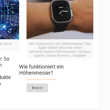
ld: Gerd
Wie funktioniert ein Höhenmesser? Die
Apple Watch Ultra hat einen
barometrischen Höhenmesser verbaut,
Quelle: Daniel Romero, Unsplash
e: So
n
Wie funktioniert ein
Höhenmesser?
dukte
n
Mehr