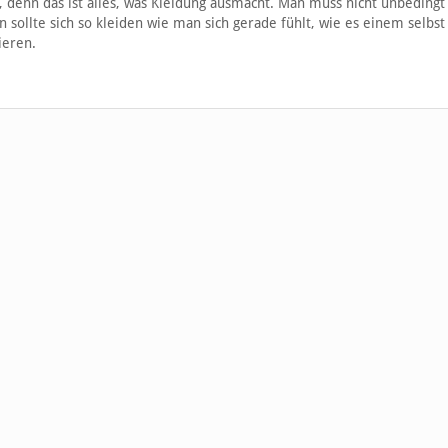
t, denn das ist alles, was Kleidung ausmacht. Man muss nicht unbeding
 sollte sich so kleiden wie man sich gerade fühlt, wie es einem selbst 
ieren.