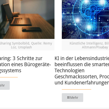
Sharing Symbolbild, Quelle: Remy
Künstliche Intelligenz, Bi
Loz, Unsplash
Altmann/Pixabay
ring: 3 Schritte zur
KI in der Lebensindustri
tion eines Bürogeräte-
beeinflussen die smarte
ssystems
Technologien
Geschmackssorten, Pro
und Kundenerfahrunge
ehr
Mehr