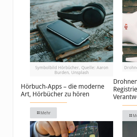
Symbolbild Hörbücher, Quelle: Aaron
Drohne
Burden, Unsplash
Drohnen 
Hörbuch-Apps – die moderne
Registri
Art, Hörbücher zu hören
Verantw
Mehr
M