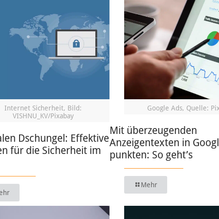
Internet Sicherheit, Bild:
Google Ads, Quelle: Pi
VISHNU_KV/Pixabay
Mit überzeugenden
alen Dschungel: Effektive
Anzeigentexten in Goog
en für die Sicherheit im
punkten: So geht’s
Mehr
ehr