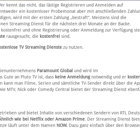
er kennt das nicht, das lästige Registrieren und Anmelden auf
entweder ein kostenloser Probemonat aber mit anschließenden Zahlu
igen, wird mit der ersten Zahlung „bestraft“. Meistens sind die
inen Streaming Dienst für die nächsten drei Monate an der Backe.
e kostenfrei und ohne Registrierung oder Anmeldung zur Verfügung st
ste
rausgesucht, die
kostenfrei
sind.
ostenlose TV Streaming Dienste
zu nutzen.
edienunternehmens
Paramount Global
und wird im
s Gute an Pluto TV ist, dass
keine Anmeldung
notwendig und er
kosten
n kann man Filme, Serien und sämtliche TV-Sender direkt über die Ap
wie MTV, Nick oder Comedy Central bietet der Streaming Dienst ebenfa
etrieben und bietet Inhalte von verschiedenen Sendern von RTL Deuts
Ähnlich wie bei Netflix oder Amazon Prime
. Der Streaming Dienst bie
anze läuft unter dem Namen
NOW.
Dazu ganz einfach über den Browse