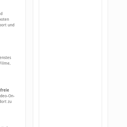
d
boten
port und
ienstes
Filme,
freie
ideo-On-
dort zu