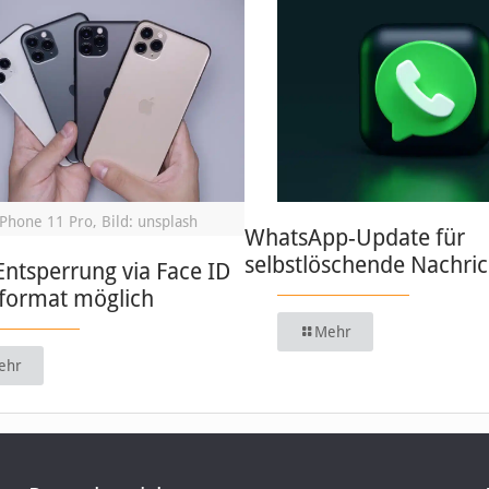
iPhone 11 Pro, Bild: unsplash
WhatsApp-Update für
selbstlöschende Nachri
Entsperrung via Face ID
format möglich
Mehr
ehr