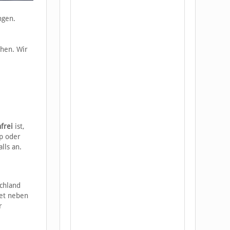
ngen.
ehen. Wir
frei
ist,
p oder
lls an.
chland
tet neben
r