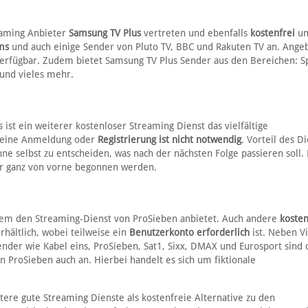
eaming Anbieter
Samsung TV Plus
vertreten und ebenfalls
kostenfrei
un
ms
und auch einige Sender von Pluto TV, BBC und Rakuten TV an. Ange
 verfügbar. Zudem bietet Samsung TV Plus Sender aus den Bereichen: S
 und vieles mehr.
s ist ein weiterer kostenloser Streaming Dienst das vielfältige
 eine Anmeldung oder
Registrierung ist nicht notwendig
. Vorteil des D
ne selbst zu entscheiden, was nach der nächsten Folge passieren soll. 
er ganz von vorne begonnen werden.
rem den Streaming-Dienst von ProSieben anbietet. Auch andere
kosten
hältlich, wobei teilweise ein
Benutzerkonto erforderlich
ist. Neben V
der wie Kabel eins, ProSieben, Sat1, Sixx, DMAX und Eurosport sind 
n ProSieben auch an. Hierbei handelt es sich um fiktionale
tere gute Streaming Dienste als kostenfreie Alternative zu den