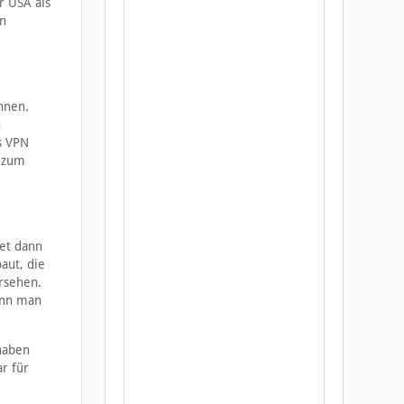
r USA als
en
nnen.
n
s VPN
 zum
det dann
aut, die
rsehen.
ann man
haben
r für