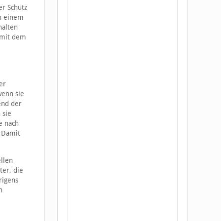
er Schutz
in einem
halten
t mit dem
er
wenn sie
end der
 sie
e nach
. Damit
llen
ter, die
rigens
n