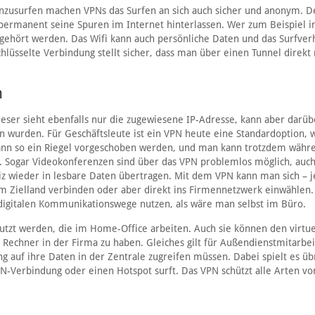
zusurfen machen VPNs das Surfen an sich auch sicher und anonym. D
 permanent seine Spuren im Internet hinterlassen. Wer zum Beispiel 
 abgehört werden. Das Wifi kann auch persönliche Daten und das Surfver
hlüsselte Verbindung stellt sicher, dass man über einen Tunnel direk
m
ieser sieht ebenfalls nur die zugewiesene IP-Adresse, kann aber darüb
n wurden. Für Geschäftsleute ist ein VPN heute eine Standardoption, 
ann so ein Riegel vorgeschoben werden, und man kann trotzdem währ
 Sogar Videokonferenzen sind über das VPN problemlos möglich, auch
iz wieder in lesbare Daten übertragen. Mit dem VPN kann man sich – j
im Zielland verbinden oder aber direkt ins Firmennetzwerk einwählen
 digitalen Kommunikationswege nutzen, als wäre man selbst im Büro.
nutzt werden, die im Home-Office arbeiten. Auch sie können den virtue
Rechner in der Firma zu haben. Gleiches gilt für Außendienstmitarbei
g auf ihre Daten in der Zentrale zugreifen müssen. Dabei spielt es üb
N-Verbindung oder einen Hotspot surft. Das VPN schützt alle Arten vo