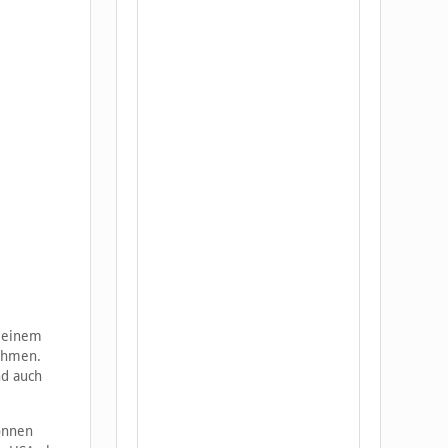
t einem
 nehmen.
nd auch
önnen