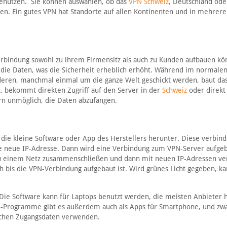
benutzen. Sie können auswählen, ob das
VPN Schweiz
, Deutschland ode
den. Ein gutes VPN hat Standorte auf allen Kontinenten und in mehrer
rbindung sowohl zu ihrem Firmensitz als auch zu Kunden aufbauen kö
l die Daten, was die Sicherheit erheblich erhöht. Während im normale
eren, manchmal einmal um die ganze Welt geschickt werden, baut da
t, bekommt direkten Zugriff auf den Server in der
Schweiz
oder direkt
rn unmöglich, die Daten abzufangen.
ch die kleine Software oder App des Herstellers herunter. Diese verbin
 neue IP-Adresse. Dann wird eine Verbindung zum VPN-Server aufgeb
zu einem Netz zusammenschließen und dann mit neuen IP-Adressen ve
h bis die VPN-Verbindung aufgebaut ist. Wird grünes Licht gegeben, k
 Die Software kann für Laptops benutzt werden, die meisten Anbieter 
-Programme gibt es außerdem auch als Apps für Smartphone, und zwa
eichen Zugangsdaten verwenden.