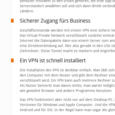
Benutzer trotzdem zu den Ersten gehören, die eine App 
Serverstandort anwählen soll und sich dann direkt verbin
Ländern.
Sicherer Zugang fürs Business
Geschäftsreisende werden mit einem VPN eine sichere Ve
Das Virtual Private Network verschlüsselt zunächst einma
Internet die Datenpakete dann von einem Server zum and
eine Direktverbindung auf. Wer also gerade in den USA is
Zielrechner. Diese Tunnel macht es Hackern und Angreife
Ein VPN ist schnell installiert
Die Installation des VPN ist denkbar einfach. Man lädt si
den Computer mit dem Router und gibt dem Rechner eine
verschlüsselt wird. Ein VPN kann auch mehrere Rechner 
Als Nutzer bemerkt man davon nichts, man wartet lediglic
wie gewohnt Browser und andere Programme benutzen.
Das VPN funktioniert aber nicht nur auf dem Desktop-PC.
Versionen für Windows und Apple Computer. Und die VPN
Android und für iOS. In der Regel kann man sogar die gl