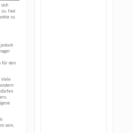
 sich
 zu. Fast
unkte zu
 jedoch
anager
h für den
 Viele
 sondern
 dürfen
ers.
eigene
ik
am sein.