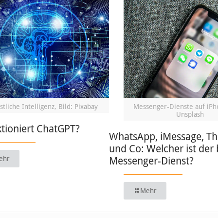
tliche Intelligenz, Bild: Pixabay
Messenger-Dienste auf iPho
Unsplash
tioniert ChatGPT?
WhatsApp, iMessage, T
und Co: Welcher ist der 
ehr
Messenger-Dienst?
Mehr