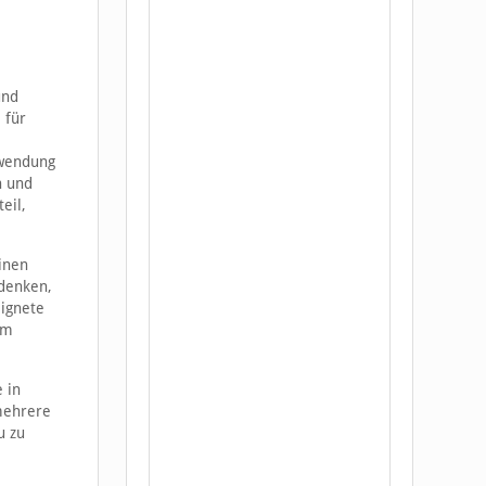
und
 für
nwendung
n und
eil,
einen
edenken,
ignete
em
 in
 mehrere
u zu