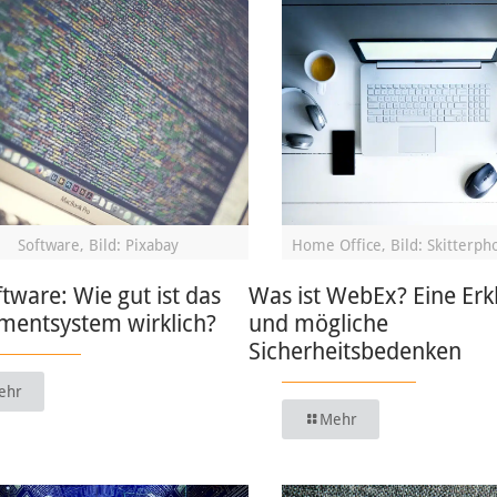
Software, Bild: Pixabay
Home Office, Bild: Skitterph
ware: Wie gut ist das
Was ist WebEx? Eine Erk
entsystem wirklich?
und mögliche
Sicherheitsbedenken
ehr
Mehr