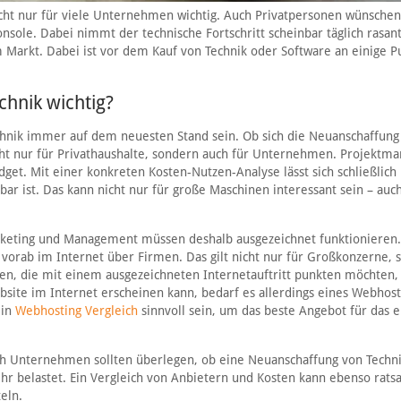
cht nur für viele Unternehmen wichtig. Auch Privatpersonen wünschen
nsole. Dabei nimmt der technische Fortschritt scheinbar täglich rasant
Markt. Dabei ist vor dem Kauf von Technik oder Software an einige P
chnik wichtig?
nik immer auf dem neuesten Stand sein. Ob sich die Neuanschaffung
 nicht nur für Privathaushalte, sondern auch für Unternehmen. Projektm
dget. Mit einer konkreten Kosten-Nutzen-Analyse lässt sich schließlich
ar ist. Das kann nicht nur für große Maschinen interessant sein – auc
keting und Management müssen deshalb ausgezeichnet funktionieren.
 vorab im Internet über Firmen. Das gilt nicht nur für Großkonzerne,
en, die mit einem ausgezeichneten Internetauftritt punkten möchten,
bsite im Internet erscheinen kann, bedarf es allerdings eines Webhost
ein
Webhosting Vergleich
sinnvoll sein, um das beste Angebot für das 
auch Unternehmen sollten überlegen, ob eine Neuanschaffung von Techn
ehr belastet. Ein Vergleich von Anbietern und Kosten kann ebenso rats
eln.