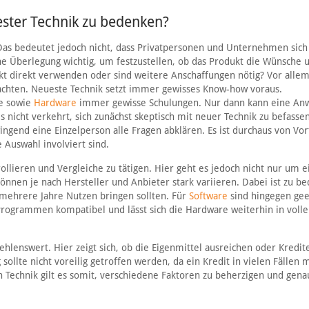
ester Technik zu bedenken?
 Das bedeutet jedoch nicht, dass Privatpersonen und Unternehmen sich
he Überlegung wichtig, um festzustellen, ob das Produkt die Wünsche 
ukt direkt verwenden oder sind weitere Anschaffungen nötig? Vor allem
achten. Neueste Technik setzt immer gewisses Know-how voraus.
e sowie
Hardware
immer gewisse Schulungen. Nur dann kann eine A
 nicht verkehrt, sich zunächst skeptisch mit neuer Technik zu befasse
gend eine Einzelperson alle Fragen abklären. Es ist durchaus von Vort
Auswahl involviert sind.
ollieren und Vergleiche zu tätigen. Hier geht es jedoch nicht nur um 
önnen je nach Hersteller und Anbieter stark variieren. Dabei ist zu b
 mehrere Jahre Nutzen bringen sollten. Für
Software
sind hingegen gee
Programmen kompatibel und lässt sich die Hardware weiterhin in voll
lenswert. Hier zeigt sich, ob die Eigenmittel ausreichen oder Kredite
lte nicht voreilig getroffen werden, da ein Kredit in vielen Fällen
n Technik gilt es somit, verschiedene Faktoren zu beherzigen und gena