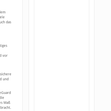
 dem
ele
uch das
tiges
d vor
 sichere
id und
reGuard
die
es Maß
bracht.