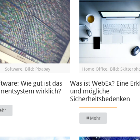
Software, Bild: Pixabay
Home Office, Bild: Skitterph
ware: Wie gut ist das
Was ist WebEx? Eine Erk
entsystem wirklich?
und mögliche
Sicherheitsbedenken
ehr
Mehr