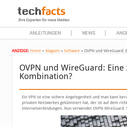
Ihre Experten für neue Medien
ANLEITUNGEN
NEWS
ANG
ANZEIGE:
Home
»
Magazin
»
Software
»
OVPN und WireGuard: Ei
OVPN und WireGuard: Eine z
Kombination?
Ein VPN ist eine sichere Angelegenheit und man kann beru
privaten Netzwerkes gekümmert hat, der ist auf dem richt
Internetverbindungen. Nun verwendet OVPN WireGuard. Was