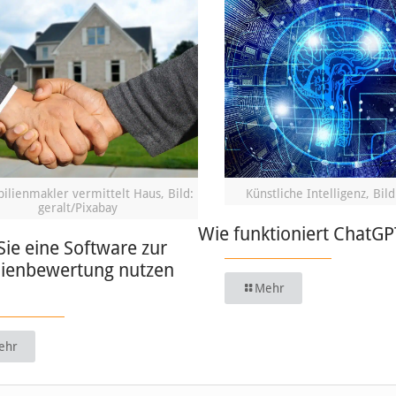
lienmakler vermittelt Haus, Bild:
Künstliche Intelligenz, Bild
geralt/Pixabay
Wie funktioniert ChatGP
ie eine Software zur
ienbewertung nutzen
Mehr
ehr