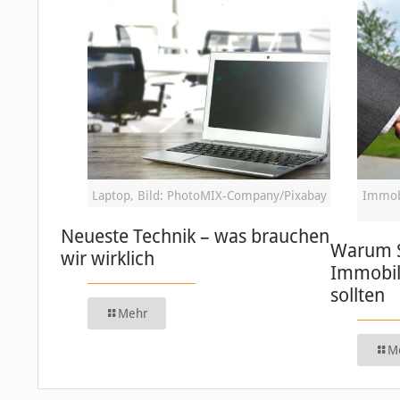
Laptop, Bild: PhotoMIX-Company/Pixabay
Immobi
Neueste Technik – was brauchen
Warum S
wir wirklich
Immobil
sollten
Mehr
M