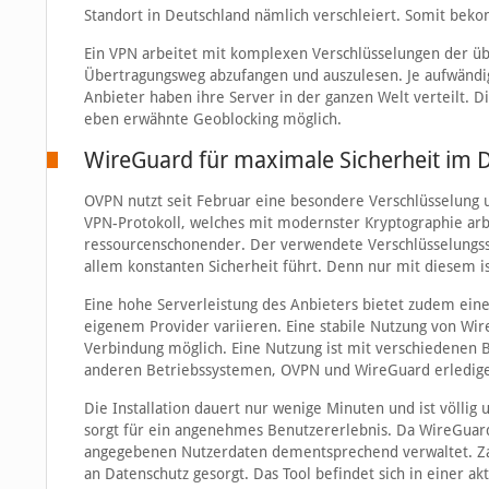
Standort in Deutschland nämlich verschleiert. Somit be
Ein VPN arbeitet mit komplexen Verschlüsselungen der üb
Übertragungsweg abzufangen und auszulesen. Je aufwändiger
Anbieter haben ihre Server in der ganzen Welt verteilt. D
eben erwähnte Geoblocking möglich.
WireGuard für maximale Sicherheit im 
OVPN nutzt seit Februar eine besondere Verschlüsselung 
VPN-Protokoll, welches mit modernster Kryptographie arb
ressourcenschonender. Der verwendete Verschlüsselungssc
allem konstanten Sicherheit führt. Denn nur mit diesem i
Eine hohe Serverleistung des Anbieters bietet zudem eine
eigenem Provider variieren. Eine stabile Nutzung von Wire
Verbindung möglich. Eine Nutzung ist mit verschiedenen 
anderen Betriebssystemen, OVPN und WireGuard erledigen 
Die Installation dauert nur wenige Minuten und ist völlig
sorgt für ein angenehmes Benutzererlebnis. Da WireGuard
angegebenen Nutzerdaten dementsprechend verwaltet. Za
an Datenschutz gesorgt. Das Tool befindet sich in einer a