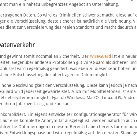
kommt man ein nahezu unbegrenztes Angebot an Unterhaltung.
ertragenen Daten. So wird es Kriminellen schwer gemacht, diese auf
 die Verschlüsselung, desto sicherer ist natürlich die Verbindung. Vi
ies dient zur Verschleierung des realen Standorts und macht dadurch a
Datenverkehr
und gewinnt somit nochmal an Sicherheit. Der
WireGuard
ist ein neuar
eitet. Gegenüber anderen Protokollen gilt WireGuard als sicherer und
hlüssel wird regelmäßig geändert, was eben zu dieser sehr hohen un
st eine Entschlüsselung der übertragenen Daten möglich.
 hohe Geschwindigkeit der Verschlüsselung. Diese kann jedoch je nach
Guard wird jederzeit gewährleistet. Auch mit Mobiltelefonen ist eine
Betriebssystemen möglich. Egal ob Windows, MacOS, Linux, iOS, Andro
ihren Job zuverlässig und konstant.
 unkompliziert. Ein eigens entwickelter Konfigurationsgenerator für Wi
 auf eine komplette Anonymität ausgelegt ist, werden natürlich auch 
hlreiche Optimierungen in diesem Bereich haben bereits für ein hoh
ktiven Entwicklungsphase und wird regelmäßig auf den neusten Stand ge