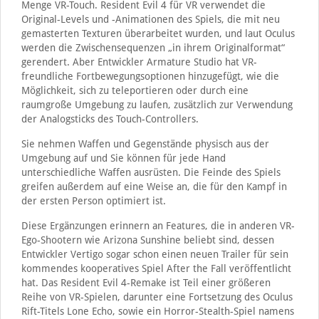
Menge VR-Touch. Resident Evil 4 für VR verwendet die
Original-Levels und -Animationen des Spiels, die mit neu
gemasterten Texturen überarbeitet wurden, und laut Oculus
werden die Zwischensequenzen „in ihrem Originalformat“
gerendert. Aber Entwickler Armature Studio hat VR-
freundliche Fortbewegungsoptionen hinzugefügt, wie die
Möglichkeit, sich zu teleportieren oder durch eine
raumgroße Umgebung zu laufen, zusätzlich zur Verwendung
der Analogsticks des Touch-Controllers.
Sie nehmen Waffen und Gegenstände physisch aus der
Umgebung auf und Sie können für jede Hand
unterschiedliche Waffen ausrüsten. Die Feinde des Spiels
greifen außerdem auf eine Weise an, die für den Kampf in
der ersten Person optimiert ist.
Diese Ergänzungen erinnern an Features, die in anderen VR-
Ego-Shootern wie Arizona Sunshine beliebt sind, dessen
Entwickler Vertigo sogar schon einen neuen Trailer für sein
kommendes kooperatives Spiel After the Fall veröffentlicht
hat. Das Resident Evil 4-Remake ist Teil einer größeren
Reihe von VR-Spielen, darunter eine Fortsetzung des Oculus
Rift-Titels Lone Echo, sowie ein Horror-Stealth-Spiel namens