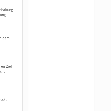
hhaltung,
gung
en dem
ren Ziel
cht
packen.