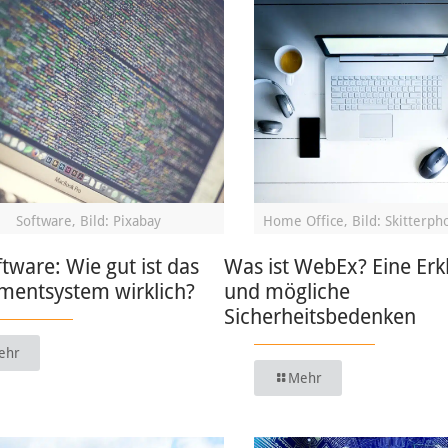
Software, Bild: Pixabay
Home Office, Bild: Skitterph
ware: Wie gut ist das
Was ist WebEx? Eine Erk
entsystem wirklich?
und mögliche
Sicherheitsbedenken
ehr
Mehr