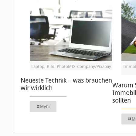
Laptop, Bild: PhotoMIX-Company/Pixabay
Immobi
Neueste Technik – was brauchen
Warum S
wir wirklich
Immobil
sollten
Mehr
M