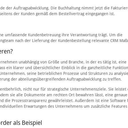
de der Auftragsabwicklung. Die Buchhaltung nimmt jetzt die Fakturier
g seitens der Kunden gemäß dem Bestellvertrag eingegangen ist.
r eine umfassende Kundenbetreuung ihre Verantwortung trägt. Um die
tingteam nach der Lieferung der Kundenbestellung relevante CRM Ma
eren?
nehmen unabhängig von Größe und Branche, in der es tätig ist, eine
ass ein klarer und übersichtlicher Einblick in die ganzheitliche Funktio
nternehmen, seine betrieblichen Prozesse und Strukturen zu analysi
ng der abteilungsübergreifenden Auftragsabwicklung zu treffen.
ntbehrlich, nicht nur für strategische Unternehmensziele. Sie leistet 
indem sie alle Dokumente am rechten Ort bewahren lässt, eine genaue
und die Prozesstransparenz gewährleistet. Außerdem ist eine Software 
individuellen Erwartungen des Unternehmens um zusätzliche Features
der als Beispiel