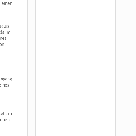
t einen
tatus
tät im
enes
on.
Eingang
eines
eht in
neben