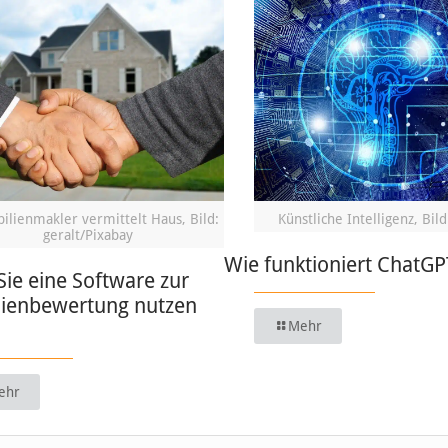
lienmakler vermittelt Haus, Bild:
Künstliche Intelligenz, Bild
geralt/Pixabay
Wie funktioniert ChatGP
ie eine Software zur
ienbewertung nutzen
Mehr
ehr