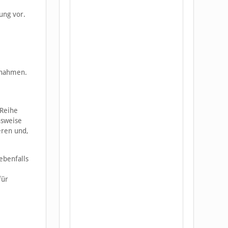
ung vor.
ßnahmen.
 Reihe
nsweise
eren und,
ebenfalls
für