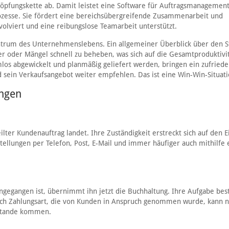
höpfungskette ab. Damit leistet eine Software für Auftragsmanagemen
ozesse. Sie fördert eine bereichsübergreifende Zusammenarbeit und
olviert und eine reibungslose Teamarbeit unterstützt.
entrum des Unternehmenslebens. Ein allgemeiner Überblick über den S
ler oder Mängel schnell zu beheben, was sich auf die Gesamtproduktivi
los abgewickelt und planmäßig geliefert werden, bringen ein zufried
 sein Verkaufsangebot weiter empfehlen. Das ist eine Win-Win-Situati
ungen
teilter Kundenauftrag landet. Ihre Zuständigkeit erstreckt sich auf den 
ellungen per Telefon, Post, E-Mail und immer häufiger auch mithilfe 
gegangen ist, übernimmt ihn jetzt die Buchhaltung. Ihre Aufgabe best
nach Zahlungsart, die von Kunden in Anspruch genommen wurde, kann 
tande kommen.