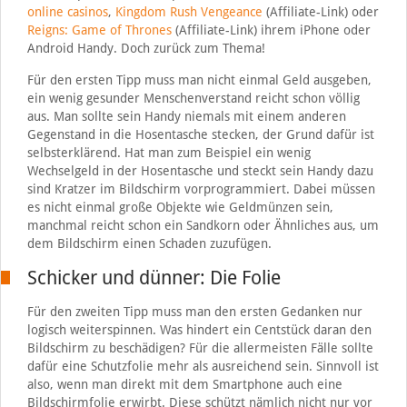
online casinos
,
Kingdom Rush Vengeance
(Affiliate-Link) oder
Reigns: Game of Thrones
(Affiliate-Link) ihrem iPhone oder
Android Handy. Doch zurück zum Thema!
Für den ersten Tipp muss man nicht einmal Geld ausgeben,
ein wenig gesunder Menschenverstand reicht schon völlig
aus. Man sollte sein Handy niemals mit einem anderen
Gegenstand in die Hosentasche stecken, der Grund dafür ist
selbsterklärend. Hat man zum Beispiel ein wenig
Wechselgeld in der Hosentasche und steckt sein Handy dazu
sind Kratzer im Bildschirm vorprogrammiert. Dabei müssen
es nicht einmal große Objekte wie Geldmünzen sein,
manchmal reicht schon ein Sandkorn oder Ähnliches aus, um
dem Bildschirm einen Schaden zuzufügen.
Schicker und dünner: Die Folie
Für den zweiten Tipp muss man den ersten Gedanken nur
logisch weiterspinnen. Was hindert ein Centstück daran den
Bildschirm zu beschädigen? Für die allermeisten Fälle sollte
dafür eine Schutzfolie mehr als ausreichend sein. Sinnvoll ist
also, wenn man direkt mit dem Smartphone auch eine
Bildschirmfolie erwirbt. Diese schützt nämlich nicht nur vor