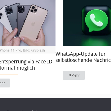
iPhone 11 Pro, Bild: unsplash
WhatsApp-Update für
selbstlöschende Nachri
Entsperrung via Face ID
format möglich
Mehr
ehr