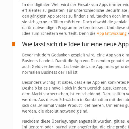
In der digitalen Welt wird der Einsatz von Apps immer wi
effizienter zu gestalten. Für unterschiedliche Bedürfnisse
den gängigen App Stores zu finden sind, tauchen doch imm
sie sich gerne erfüllen möchten. Doch obwohl die geniale
dafür notwendigen Programmierkenntnissen. Und diese sin
Idee zum Scheitern verurteilt. Denn die
App Entwicklung
k
Wie lässt sich die Idee für eine neue Ap
Bevor mit dem Gedanken gespielt wird, eine App von einem
Business handelt. Damit die App von Tausenden genutzt wi
auch Geld verdienen. Das bedeutet, die App muss geförd
normalen Business der Fall ist.
Besonders wichtig ist dabei, dass eine App ein konkretes 
Deshalb ist es sinnvoll, sich in dem Bereich auszukennen,
dem Markt vorherrschen, ist entscheidend. Dazu sollten v
werden. Aus diesen Schwächen in Kombination mit den abso
sich das „Minimal Viable Product“ definieren. Um einen gü
werden, die absolut notwendig sind.
Nachdem diese Überlegungen angestellt wurden, gilt es, e
Influencern oder Journalisten angefertigt, die eine gro