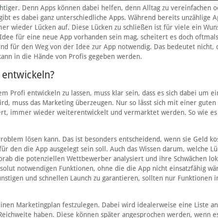
chtiger. Denn Apps können dabei helfen, denn Alltag zu vereinfachen 
 gibt es dabei ganz unterschiedliche Apps. Während bereits unzählige A
er wieder Lücken auf. Diese Lücken zu schließen ist für viele ein Wun
 Idee für eine neue App vorhanden sein mag, scheitert es doch oftmal
d für den Weg von der Idee zur App notwendig. Das bedeutet nicht, d
ann in die Hände von Profis gegeben werden.
p entwickeln?
 Profi entwickeln zu lassen, muss klar sein, dass es sich dabei um ei
rd, muss das Marketing überzeugen. Nur so lässt sich mit einer guten
ert, immer wieder weiterentwickelt und vermarktet werden. So wie es
Problem lösen kann. Das ist besonders entscheidend, wenn sie Geld kos
 für den die App ausgelegt sein soll. Auch das Wissen darum, welche L
orab die potenziellen Wettbewerber analysiert und ihre Schwächen loka
lut notwendigen Funktionen, ohne die die App nicht einsatzfähig wäre
nstigen und schnellen Launch zu garantieren, sollten nur Funktionen i
inen Marketingplan festzulegen. Dabei wird idealerweise eine Liste an
ße Reichweite haben. Diese können später angesprochen werden, wenn 