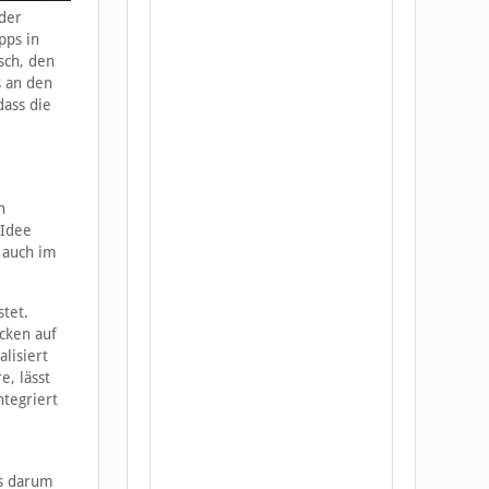
oder
pps in
sch, den
s an den
ass die
n
 Idee
 auch im
tet.
ücken auf
lisiert
, lässt
ntegriert
es darum