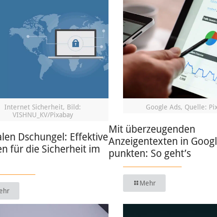
Internet Sicherheit, Bild:
Google Ads, Quelle: Pi
VISHNU_KV/Pixabay
Mit überzeugenden
alen Dschungel: Effektive
Anzeigentexten in Goog
en für die Sicherheit im
punkten: So geht’s
Mehr
ehr