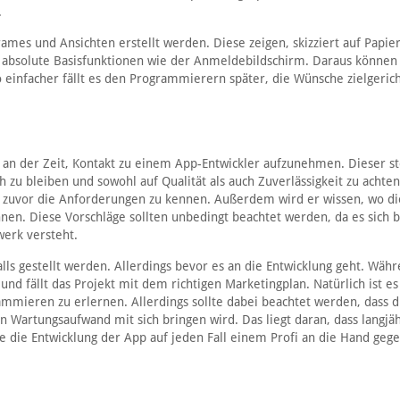
.
mes und Ansichten erstellt werden. Diese zeigen, skizziert auf Papier
l absolute Basisfunktionen wie der Anmeldebildschirm. Daraus können 
 einfacher fällt es den Programmierern später, die Wünsche zielgeric
s an der Zeit, Kontakt zu einem App-Entwickler aufzunehmen. Dieser st
ch zu bleiben und sowohl auf Qualität als auch Zuverlässigkeit zu achten
ne zuvor die Anforderungen zu kennen. Außerdem wird er wissen, wo di
nen. Diese Vorschläge sollten unbedingt beachtet werden, da es sich 
werk versteht.
falls gestellt werden. Allerdings bevor es an die Entwicklung geht. Wäh
d fällt das Projekt mit dem richtigen Marketingplan. Natürlich ist es
ammieren zu erlernen. Allerdings sollte dabei beachtet werden, dass d
Wartungsaufwand mit sich bringen wird. Das liegt daran, dass langjä
lte die Entwicklung der App auf jeden Fall einem Profi an die Hand geg