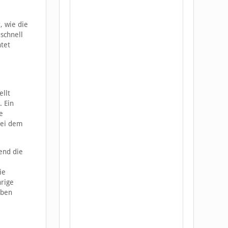
, wie die
schnell
htet
ellt
. Ein
e
bei dem
rend die
ie
hrige
eben