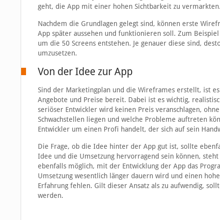
geht, die App mit einer hohen Sichtbarkeit zu vermarkten
Nachdem die Grundlagen gelegt sind, können erste Wirefra
App später aussehen und funktionieren soll. Zum Beispie
um die 50 Screens entstehen. Je genauer diese sind, desto
umzusetzen.
Von der Idee zur App
Sind der Marketingplan und die Wireframes erstellt, ist e
Angebote und Preise bereit. Dabei ist es wichtig, realistis
seriöser Entwickler wird keinen Preis veranschlagen, oh
Schwachstellen liegen und welche Probleme auftreten kön
Entwickler um einen Profi handelt, der sich auf sein Hand
Die Frage, ob die Idee hinter der App gut ist, sollte eben
Idee und die Umsetzung hervorragend sein können, steht un
ebenfalls möglich, mit der Entwicklung der App das Progr
Umsetzung wesentlich länger dauern wird und einen hohen 
Erfahrung fehlen. Gilt dieser Ansatz als zu aufwendig, sol
werden.