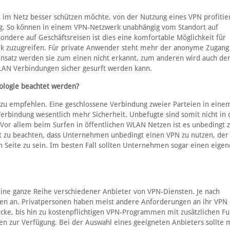
 im Netz besser schützen möchte, von der Nutzung eines VPN profitie
ig. So können in einem VPN-Netzwerk unabhängig vom Standort auf
ndere auf Geschäftsreisen ist dies eine komfortable Möglichkeit für
rk zuzugreifen. Für private Anwender steht mehr der anonyme Zugang 
nsatz werden sie zum einen nicht erkannt, zum anderen wird auch de
WLAN Verbindungen sicher gesurft werden kann.
logie beachtet werden?
e zu empfehlen. Eine geschlossene Verbindung zweier Parteien in eine
Verbindung wesentlich mehr Sicherheit. Unbefugte sind somit nicht in 
Vor allem beim Surfen in öffentlichen WLAN Netzen ist es unbedingt 
st zu beachten, dass Unternehmen unbedingt einen VPN zu nutzen, der 
n Seite zu sein. Im besten Fall sollten Unternehmen sogar einen eigen
t eine ganze Reihe verschiedener Anbieter von VPN-Diensten. Je nach
nten an. Privatpersonen haben meist andere Anforderungen an ihr VPN 
ke, bis hin zu kostenpflichtigen VPN-Programmen mit zusätzlichen F
en zur Verfügung. Bei der Auswahl eines geeigneten Anbieters sollte