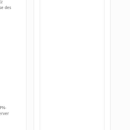
tz
se des
VPN-
erver