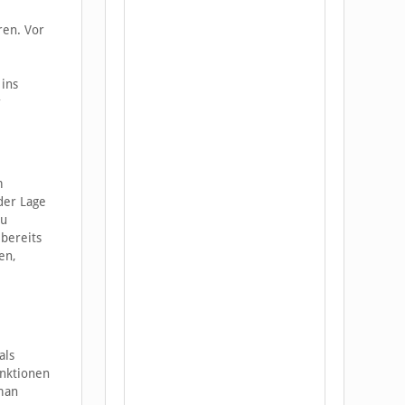
ren. Vor
ins
r
m
der Lage
zu
bereits
en,
als
unktionen
 man