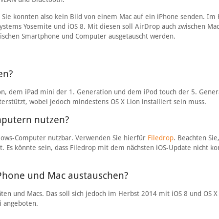
 Sie konnten also kein Bild von einem Mac auf ein iPhone senden. Im
ystems Yosemite und iOS 8. Mit diesen soll AirDrop auch zwischen Ma
zwischen Smartphone und Computer ausgetauscht werden.
ten?
n, dem iPad mini der 1. Generation und dem iPod touch der 5. Gener
stützt, wobei jedoch mindestens OS X Lion installiert sein muss.
mputern nutzen?
ndows-Computer nutzbar. Verwenden Sie hierfür
Filedrop
. Beachten Sie
t. Es könnte sein, dass Filedrop mit dem nächsten iOS-Update nicht k
iPhone und Mac austauschen?
ten und Macs. Das soll sich jedoch im Herbst 2014 mit iOS 8 und OS X
i angeboten.