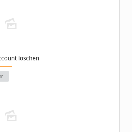
ccount löschen
hr