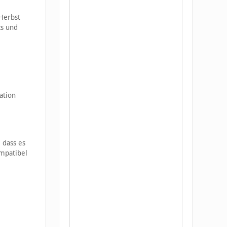
 Herbst
cs und
ation
, dass es
ompatibel