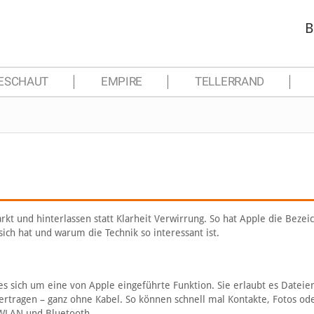
B
ESCHAUT
EMPIRE
TELLERRAND
 und hinterlassen statt Klarheit Verwirrung. So hat Apple die Bezei
ich hat und warum die Technik so interessant ist.
 es sich um eine von Apple eingeführte Funktion. Sie erlaubt es Dateie
ertragen – ganz ohne Kabel. So können schnell mal Kontakte, Fotos od
WLAN und Bluetooth.