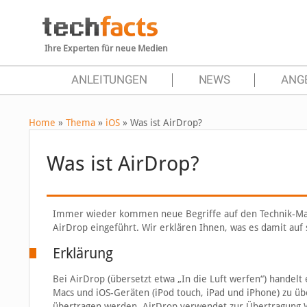
Ihre Experten für neue Medien
ANLEITUNGEN
NEWS
ANG
Home
»
Thema
»
iOS
»
Was ist AirDrop?
Was ist AirDrop?
Immer wieder kommen neue Begriffe auf den Technik-Markt
AirDrop eingeführt. Wir erklären Ihnen, was es damit auf s
Erklärung
Bei AirDrop (übersetzt etwa „In die Luft werfen“) handelt
Macs und iOS-Geräten (iPod touch, iPad und iPhone) zu üb
übertragen werden. AirDrop verwendet zur Übertragung 