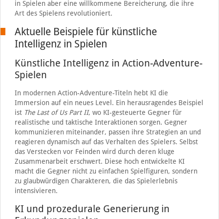
in Spielen aber eine willkommene Bereicherung, die ihre
Art des Spielens revolutioniert.
Aktuelle Beispiele für künstliche
Intelligenz in Spielen
Künstliche Intelligenz in Action-Adventure-
Spielen
In modernen Action-Adventure-Titeln hebt KI die
Immersion auf ein neues Level. Ein herausragendes Beispiel
ist
The Last of Us Part II
, wo KI-gesteuerte Gegner für
realistische und taktische Interaktionen sorgen. Gegner
kommunizieren miteinander, passen ihre Strategien an und
reagieren dynamisch auf das Verhalten des Spielers. Selbst
das Verstecken vor Feinden wird durch deren kluge
Zusammenarbeit erschwert. Diese hoch entwickelte KI
macht die Gegner nicht zu einfachen Spielfiguren, sondern
zu glaubwürdigen Charakteren, die das Spielerlebnis
intensivieren.
KI und prozedurale Generierung in