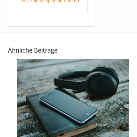
Jetzt Spielen Spieleautomaten
Ähnliche Beiträge