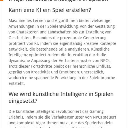
Kann eine KI ein Spiel erstellen?
Maschinelles Lernen und Algorithmen bieten vielseitige
Anwendungen in der Spielentwicklung, von der Gestaltung
von Charakteren und Landschaften bis zur Erstellung von
Geschichten. Besonders die prozedurale Generierung
profitiert von KI, indem sie eigenständig kreative Konzepte
entwickelt, die bestehende Stile analysieren. Künstliche
Intelligenz optimiert zudem die Interaktion durch die
dynamische Anpassung der Verhaltensmuster von NPCs.
Trotz dieser Fortschritte bleibt der menschliche Einfluss,
geprägt von Kreativität und Emotionen, unersetzlich,
wodurch eine spannende Entwicklung in der Spielebranche
entsteht.
Wie wird künstliche Intelligenz in Spielen
eingesetzt?
Die künstliche Intelligenz revolutioniert das Gaming-
Erlebnis, indem sie die Verhaltensmuster von NPCs steuert
und komplexe Algorithmen nutzt, die das Spielerhandeln