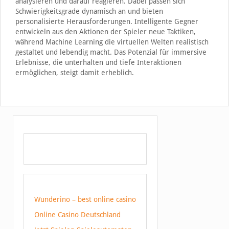
analysieren und darauf reagieren. Dabei passen sich
Schwierigkeitsgrade dynamisch an und bieten
personalisierte Herausforderungen. Intelligente Gegner
entwickeln aus den Aktionen der Spieler neue Taktiken,
während Machine Learning die virtuellen Welten realistisch
gestaltet und lebendig macht. Das Potenzial für immersive
Erlebnisse, die unterhalten und tiefe Interaktionen
ermöglichen, steigt damit erheblich.
Wunderino – best online casino
Online Casino Deutschland