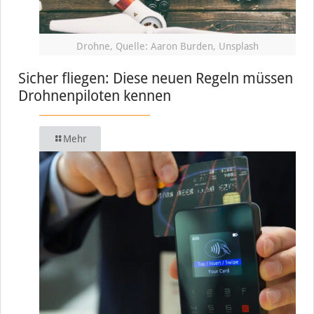
Drohne, Quelle: Aaron Burden, Unsplash
Sicher fliegen: Diese neuen Regeln müssen
Drohnenpiloten kennen
Mehr