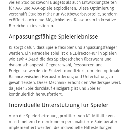
vielen Studios sowohl Budgets als auch Entwicklungszeiten
für AA- und AAA-Spiele explodieren. Diese Optimierung
verschafft Studios nicht nur Wettbewerbsvorteile, sondern
eröffnet auch neue Möglichkeiten, Ressourcen in kreative
Bereiche zu investieren.
Anpassungsfähige Spielerlebnisse
KI sorgt dafür, dass Spiele flexibler und anpassungsfähiger
werden. Ein Paradebeispiel ist die „Director-KI“ in Spielen
wie
Left 4 Dead
, die das Spielgeschehen überwacht und
dynamisch anpasst. Gegneranzahl, Ressourcen und
Ereignisse werden in Echtzeit modifiziert, um eine optimale
Balance zwischen Herausforderung und Unterhaltung zu
gewährleisten. Diese Mechanik erhöht den Wiederspielwert,
da jeder Spieldurchlauf einzigartig ist und Spieler
kontinuierlich herausfordert.
Individuelle Unterstützung für Spieler
Auch die Spielerbetreuung profitiert von KI. Mithilfe von
maschinellem Lernen können personalisierte Spielberater
implementiert werden, die individuelle Hilfestellungen