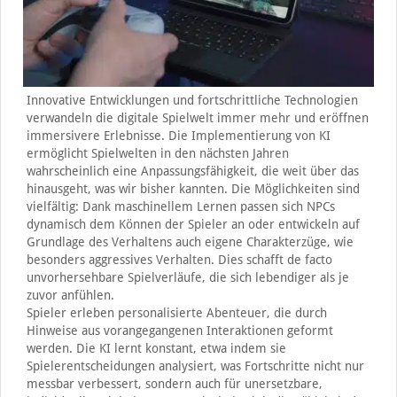
Innovative Entwicklungen und fortschrittliche Technologien
verwandeln die digitale Spielwelt immer mehr und eröffnen
immersivere Erlebnisse. Die Implementierung von KI
ermöglicht Spielwelten in den nächsten Jahren
wahrscheinlich eine Anpassungsfähigkeit, die weit über das
hinausgeht, was wir bisher kannten. Die Möglichkeiten sind
vielfältig: Dank maschinellem Lernen passen sich NPCs
dynamisch dem Können der Spieler an oder entwickeln auf
Grundlage des Verhaltens auch eigene Charakterzüge, wie
besonders aggressives Verhalten. Dies schafft de facto
unvorhersehbare Spielverläufe, die sich lebendiger als je
zuvor anfühlen.
Spieler erleben personalisierte Abenteuer, die durch
Hinweise aus vorangegangenen Interaktionen geformt
werden. Die KI lernt konstant, etwa indem sie
Spielerentscheidungen analysiert, was Fortschritte nicht nur
messbar verbessert, sondern auch für unersetzbare,