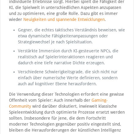
individuelle Erlebnisse sorgt. Hierbei spielt die Fähigkeit der
KI, die Spielwelt in unterschiedlichen Aspekten anzupassen
und zu optimieren, eine große Rolle. Dazu gibt es immer
wieder
Neuigkeiten und spannende Entwicklungen
.
Gegner, die echtes taktisches Verständnis beweisen, wie
etwa dynamische Fähigkeitenanpassungen oder
Strategiewechsel je nach Spielsituation.
Verstärkte Immersion durch KI-gesteuerte NPCs, die
realistisch auf Spielerinteraktionen reagieren und
dadurch eine tiefe narrative Dichte erzeugen.
Verschiedene Schwierigkeitsgrade, die sich nicht nur
einfach über numerische Werte definieren, sondern
auch auf kognitiver Ebene herausfordern.
Die Verwendung dieser Technologien erfordert eine gewisse
Offenheit vom Spieler: Auch innerhalb der
Gaming-
Community
wird darüber diskutiert, inwieweit klassische
Spieleentwicklung durch optimierte Prozesse ersetzt werden
sollten. Insbesondere für jene, die dem Fortschritt
moderner Technologien gegenüber positiv eingestellt sind,
bleiben die Herausforderungen der künstlichen Intelligenz