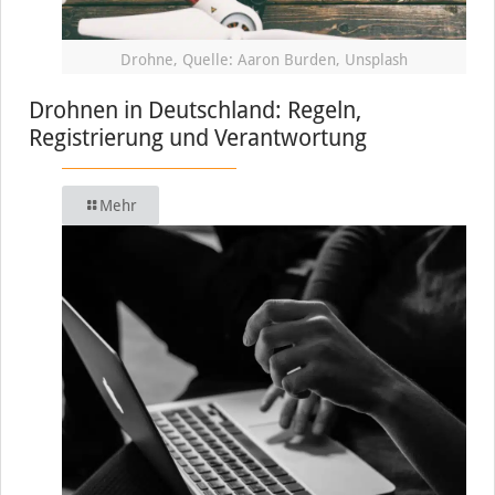
Drohne, Quelle: Aaron Burden, Unsplash
Drohnen in Deutschland: Regeln,
Registrierung und Verantwortung
Mehr