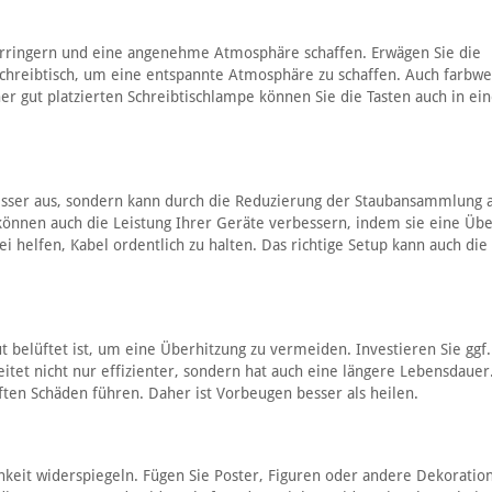
erringern und eine angenehme Atmosphäre schaffen. Erwägen Sie die
Schreibtisch, um eine entspannte Atmosphäre zu schaffen. Auch farbw
er gut platzierten Schreibtischlampe können Sie die Tasten auch in e
besser aus, sondern kann durch die Reduzierung der Staubansammlung 
können auch die Leistung Ihrer Geräte verbessern, indem sie eine Übe
i helfen, Kabel ordentlich zu halten. Das richtige Setup kann auch die 
t belüftet ist, um eine Überhitzung zu vermeiden. Investieren Sie ggf.
eitet nicht nur effizienter, sondern hat auch eine längere Lebensdauer
ten Schäden führen. Daher ist Vorbeugen besser als heilen.
chkeit widerspiegeln. Fügen Sie Poster, Figuren oder andere Dekoratio