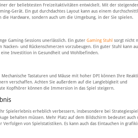
iner der beliebtesten Freizeitaktivitäten entwickelt. Mit der steigende
ming-Gerät. Ein gut durchdachtes Layout kann aus einem durchschnitt
um die Hardware, sondern auch um die Umgebung, in der Sie spielen.
ange Gaming-Sessions unerlässlich. Ein guter
Gaming Stuhl
sorgt nicht 
 um Nacken- und Rückenschmerzen vorzubeugen. Ein guter Stuhl kann au
 eine Investition in Gesundheit und Wohlbefinden.
r. Mechanische Tastaturen und Mäuse mit hoher DPI können Ihre Reakti
ern verschaffen. Achten Sie außerdem auf die Langlebigkeit und
ute Kopfhörer können die Immersion in das Spiel steigern.
bnis
hr Spielerlebnis erheblich verbessern, insbesondere bei Strategiespie
m Auge behalten müssen. Mehr Platz auf dem Bildschirm bedeutet auch
 Verfolgen von Spielstatistiken. Es kann auch das Eintauchen in grafik