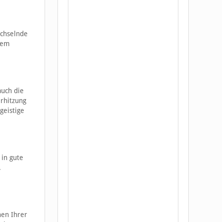
echselnde
inem
auch die
rhitzung
geistige
 in gute
.
nen Ihrer