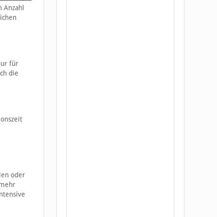
n Anzahl
lichen
nur für
ch die
onszeit
len oder
 mehr
intensive