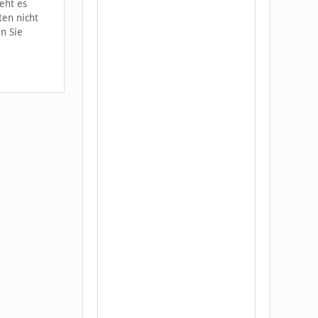
eht es
ten nicht
n Sie