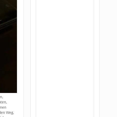
n,
aten,
enen
 den Weg,