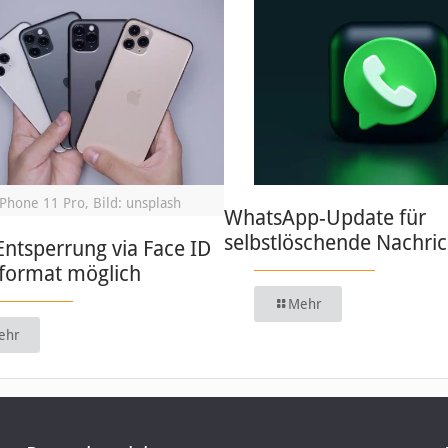
iPhone 11 Pro, Bild: unsplash
WhatsApp-Update für
selbstlöschende Nachri
Entsperrung via Face ID
format möglich
Mehr
ehr