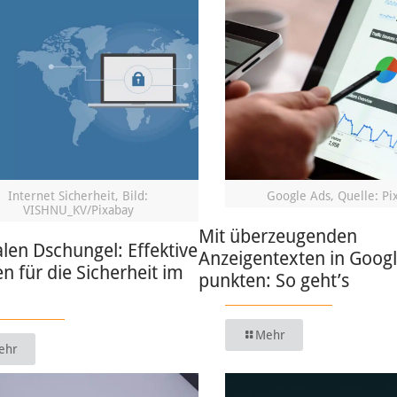
Internet Sicherheit, Bild:
Google Ads, Quelle: Pi
VISHNU_KV/Pixabay
Mit überzeugenden
alen Dschungel: Effektive
Anzeigentexten in Goog
en für die Sicherheit im
punkten: So geht’s
Mehr
ehr