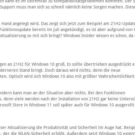
uch kann es im Extremfall zu Kompatibilitätsproblemen kommen. Der 
Support muss man sich so schnell nämlich keine Sorgen machen. Dieser
h Hand angelegt wird. Das zeigt sich jetzt zum Beispiel am 21H2-Updat
Funktionsupdate bereits im Juli angekündigt, es ist aber aufgrund von
Aktualisierung so mit sich bringt? Windows Insider wissen es schon, da 
en an 21H2 für Windows 10 groß. Es sollte übertrieben ausgedrückt e
derneren Stand bringt. Doch daraus wird nichts, denn die neue
en. Optisch wird sich Windows 10 also mit größter Wahrscheinlichkeit
 ändern kann man an der Situation aber nichts. Bei den Funktionen
, denn viele werden nach der Installation von 21H2 gar keine Unters
icrosoft Store in Windows 11 soll später auch für Windows 10 ausgeroll
r Aktualisierung die Produktivität und Sicherheit im Auge hat. Beisp
, der die WLAN-Sicherheit erhöht. Außerdem setzt Windows 10 exter