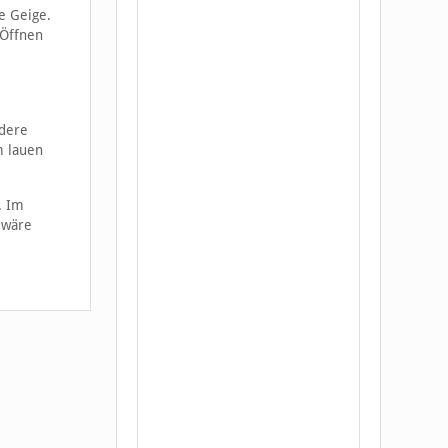
e Geige.
 Öffnen
ndere
m lauen
. Im
 wäre