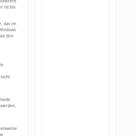
sicherere
 ist bis
e, das im
 Windows
sie den
in
 nicht
chiede
t werden.
ielsweise
ne