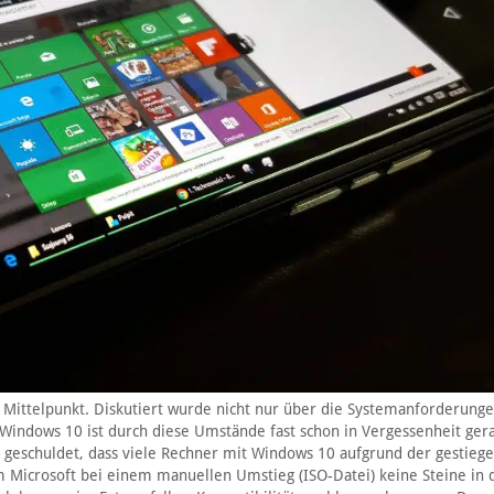
Mittelpunkt. Diskutiert wurde nicht nur über die Systemanforderunge
Windows 10 ist durch diese Umstände fast schon in Vergessenheit ger
he geschuldet, dass viele Rechner mit Windows 10 aufgrund der gestieg
 Microsoft bei einem manuellen Umstieg (ISO-Datei) keine Steine in