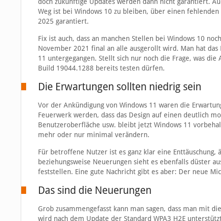
doch zukünftige Updates werden dann nicht garantiert. A
Weg ist bei Windows 10 zu bleiben, über einen fehlenden 
2025 garantiert.
Fix ist auch, dass an manchen Stellen bei Windows 10 noc
November 2021 final an alle ausgerollt wird. Man hat das 
11 untergegangen. Stellt sich nur noch die Frage, was die 
Build 19044.1288 bereits testen dürfen.
Die Erwartungen sollten niedrig sein
Vor der Ankündigung von Windows 11 waren die Erwartung
Feuerwerk werden, dass das Design auf einen deutlich mo
Benutzeroberfläche usw. bleibt jetzt Windows 11 vorbehalt
mehr oder nur minimal verändern.
Für betroffene Nutzer ist es ganz klar eine Enttäuschung,
beziehungsweise Neuerungen sieht es ebenfalls düster aus
feststellen. Eine gute Nachricht gibt es aber: Der neue M
Das sind die Neuerungen
Grob zusammengefasst kann man sagen, dass man mit diese
wird nach dem Update der Standard WPA3 H2E unterstützt