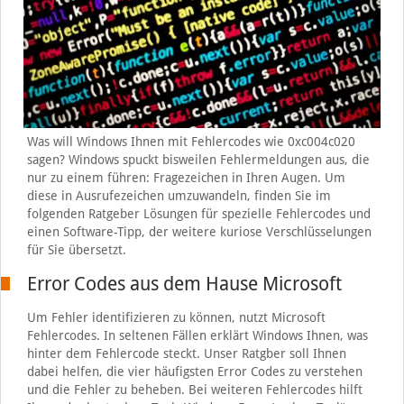
Was will Windows Ihnen mit Fehlercodes wie 0xc004c020
sagen? Windows spuckt bisweilen Fehlermeldungen aus, die
nur zu einem führen: Fragezeichen in Ihren Augen. Um
diese in Ausrufezeichen umzuwandeln, finden Sie im
folgenden Ratgeber Lösungen für spezielle Fehlercodes und
einen Software-Tipp, der weitere kuriose Verschlüsselungen
für Sie übersetzt.
Error Codes aus dem Hause Microsoft
Um Fehler identifizieren zu können, nutzt Microsoft
Fehlercodes. In seltenen Fällen erklärt Windows Ihnen, was
hinter dem Fehlercode steckt. Unser Ratgber soll Ihnen
dabei helfen, die vier häufigsten Error Codes zu verstehen
und die Fehler zu beheben. Bei weiteren Fehlercodes hilft