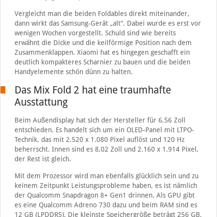
Vergleicht man die beiden Foldables direkt miteinander,
dann wirkt das Samsung-Gerät „alt“. Dabei wurde es erst vor
wenigen Wochen vorgestellt. Schuld sind wie bereits
erwähnt die Dicke und die keilförmige Position nach dem
Zusammenklappen. Xiaomi hat es hingegen geschafft ein
deutlich kompakteres Scharnier zu bauen und die beiden
Handyelemente schön dünn zu halten.
Das Mix Fold 2 hat eine traumhafte
Ausstattung
Beim Außendisplay hat sich der Hersteller für 6,56 Zoll
entschieden. Es handelt sich um ein OLED-Panel mit LTPO-
Technik, das mit 2.520 x 1.080 Pixel auflöst und 120 Hz
beherrscht. Innen sind es 8,02 Zoll und 2.160 x 1.914 Pixel,
der Rest ist gleich.
Mit dem Prozessor wird man ebenfalls glücklich sein und zu
keinem Zeitpunkt Leistungsprobleme haben, es ist nämlich
der Qualcomm Snapdragon 8+ Gen1 drinnen. Als GPU gibt
es eine Qualcomm Adreno 730 dazu und beim RAM sind es
12 GB (LPDDR5). Die kleinste Speichergröße beträgt 256 GB,