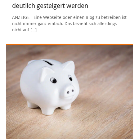
deutlich gesteigert werden
ANZEIGE - Eine Webseite oder einen Blog zu betreiben ist
nicht immer ganz einfach. Das bezieht sich allerdings
nicht auf
[…]