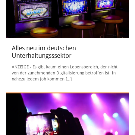
Alles neu im deutschen
Unterhaltungsssektor
ANZEIGE - Es gibt kaum einen Lebensbereich, der nicht
von der zunehmenden Digitalisierung betroffen ist. In
nahezu jedem Job kommen
[…]