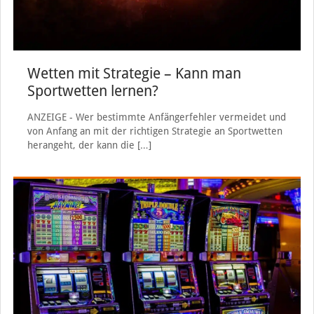
Wetten mit Strategie – Kann man
Sportwetten lernen?
ANZEIGE - Wer bestimmte Anfängerfehler vermeidet und
von Anfang an mit der richtigen Strategie an Sportwetten
herangeht, der kann die
[…]