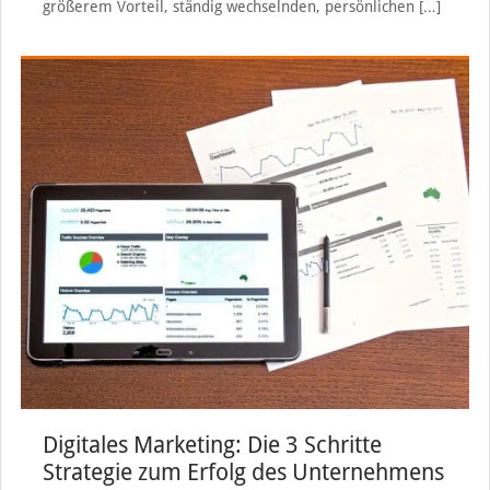
größerem Vorteil, ständig wechselnden, persönlichen
[…]
Digitales Marketing: Die 3 Schritte
Strategie zum Erfolg des Unternehmens