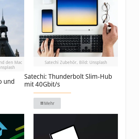
und den Mac
Satechi Zubehör, Bild: Unsplash
Unsplash
Satechi: Thunderbolt Slim-Hub
o und
mit 40Gbit/s
Mehr