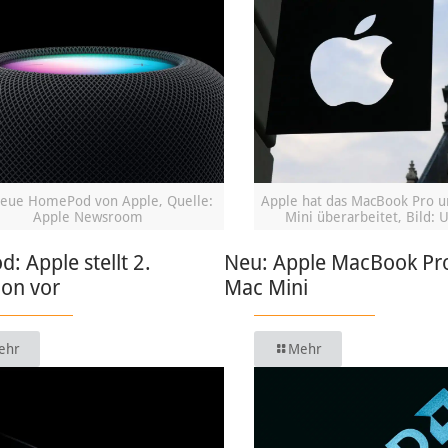
eue HomePod von Apple, Quelle:
Apple hat das MacBook Pro 
Apple Newsroom
Mini überarbeitet, Bild: 
 Apple stellt 2.
Neu: Apple MacBook Pr
ion vor
Mac Mini
ehr
Mehr