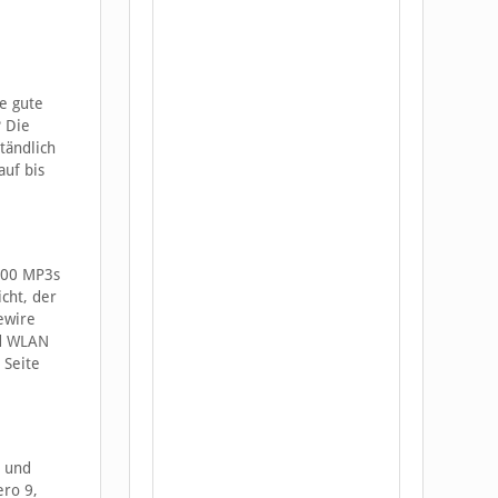
e gute
? Die
tändlich
auf bis
.000 MP3s
cht, der
ewire
nd WLAN
 Seite
r und
ro 9,