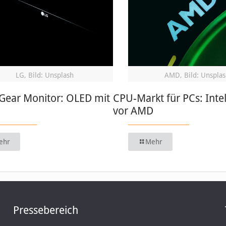
LG, Bild: Unsplash
AMD, Bild: Unsplas
aGear Monitor: OLED mit
CPU-Markt für PCs: Intel
vor AMD
ehr
Mehr
Pressebereich