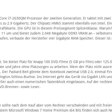
 Core i7-2630QM Prozessor der zweiten Generation. Er taktet mit zwei
s zu 2.9 Gigahertz. Der Chipsatz HM65 stammt ebenfalls von Intel. Ein
Grafikkarte. Die GPU ist in diesem Preissegment Spitzenklasse. Warum
X 11 um und bietet zudem 2.048 Megabyte DDR3 VRAM an – selbstvers
fen, verbaute der Hersteller vier Gigabyte RAM-Speicher. Dieser ist 
. Sie bietet Platz für knapp 100 DVD-Filme (5 GB pro Film) oder 125
te und Jahre ohne Platzsorgen zu arbeiten. Wem der Platz nicht ausrei
ie. Der Packard Bell gönnte dem Notebook zweimal USB 2.0, einmal Fir
gton-Schloss-Buchse. Ins Internet geht das Gerät via Gigabit LAN u
ller auch einen numerischen Tastenblock eingelassen. Auf der rechten
DVD-Brenner- sowie Leser.
se sollte nach dem Kauf aber vom Rechner verschwinden und mit freie
stem Microsoft Windows 7 Home Premium (64 Bit) finden sich auch Ne