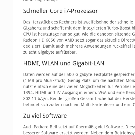
Schneller Core i7-Prozessor
Das Herzstück des Rechners ist zweifelsohne der schnelle
Gigahertz und schafft mit dem integrierten Turbo-Boost bi
CPU ist heutzutage nur so gut, wie die daneben sitzende 
Radeon HD 6650 von AMD setzt sogar das aktuelle Direct
dediziert. Damit auch mehrere Anwendungen ruckelfrei lau
zu acht Gigabyte aufrüstbar.
HDMI, WLAN und Gigabit-LAN
Daten werden auf der 500-Gigabyte-Festplatte gespeichert
(4 MB pro Musikstück). Genug Platz, um die nächsten Mona
nutzt einfach eine der vielen Möglichkeiten für Peripher
1394, HDMI und TV-Ausgang in einem, VGA und eine Kensin
802.11 b/g/n. Bei der großen Gesamtfläche hat der Herste
befindet sich zudem noch ein Multi-Kartenleser und ein 
Zu viel Software
Auch Packard Bell setzt auf übermäßig viel Software. Die
besserer Software ersetzt werden. Neben dem Betriebssy