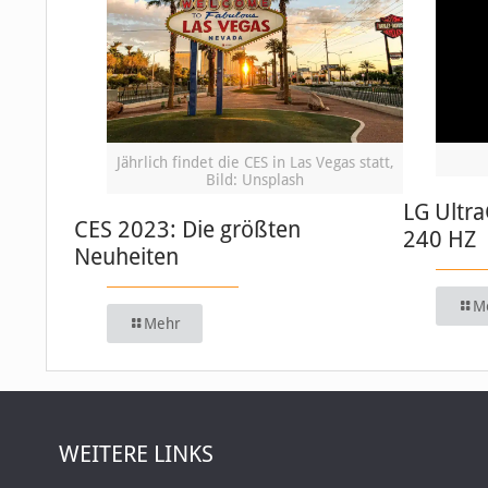
Jährlich findet die CES in Las Vegas statt,
Bild: Unsplash
LG Ultr
CES 2023: Die größten
240 HZ
Neuheiten
M
Mehr
WEITERE LINKS