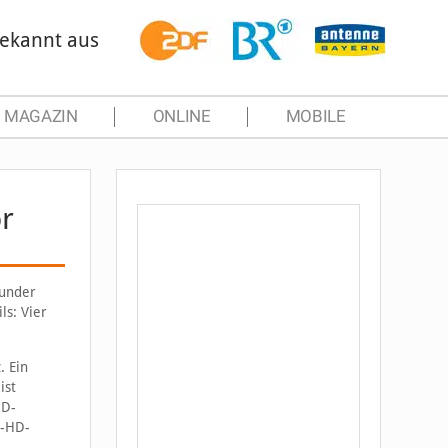
ekannt aus
MAGAZIN
ONLINE
MOBILE
r
ounder
ls: Vier
. Ein
ist
HD-
l-HD-