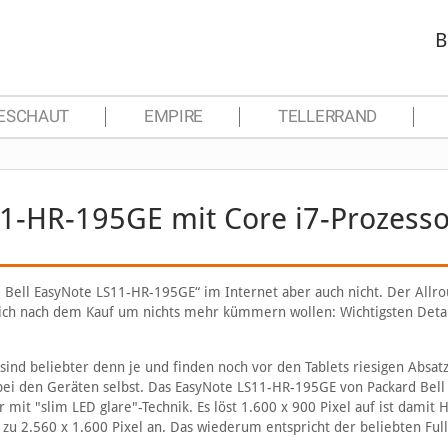
B
ESCHAUT
EMPIRE
TELLERRAND
11-HR-195GE mit Core i7-Prozesso
ard Bell EasyNote LS11-HR-195GE“ im Internet aber auch nicht. Der Allr
sich nach dem Kauf um nichts mehr kümmern wollen: Wichtigsten Detai
d beliebter denn je und finden noch vor den Tablets riesigen Absatz
bei den Geräten selbst. Das EasyNote LS11-HR-195GE von Packard Bell 
 mit "slim LED glare"-Technik. Es löst 1.600 x 900 Pixel auf ist damit 
 zu 2.560 x 1.600 Pixel an. Das wiederum entspricht der beliebten Ful