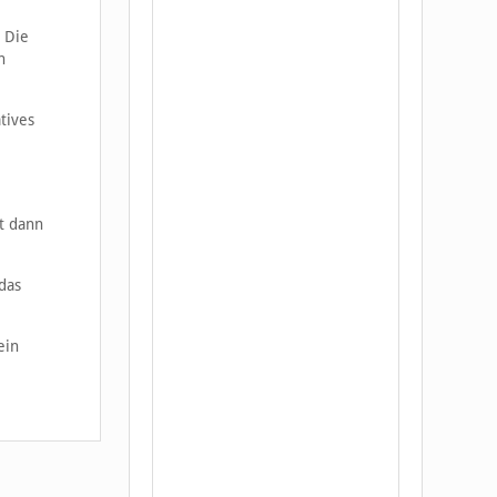
 Die
n
tives
t dann
das
ein