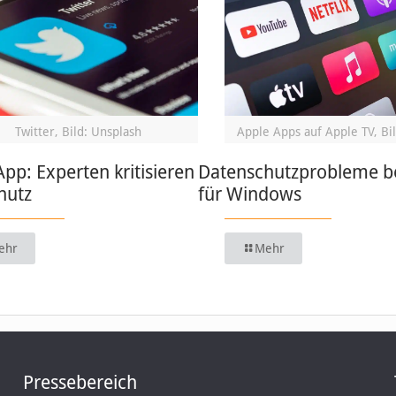
Twitter, Bild: Unsplash
Apple Apps auf Apple TV, Bil
App: Experten kritisieren
Datenschutzprobleme be
hutz
für Windows
ehr
Mehr
Pressebereich