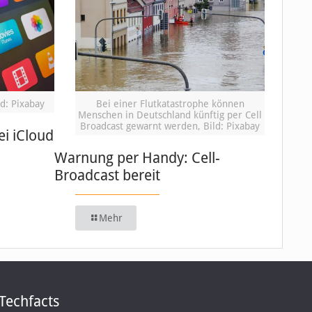
d: Pixabay
Bei einer Flutkatastrophe können
Menschen in Deutschland künftig per Cell
Broadcast gewarnt werden, Bild: Pixabay
i iCloud
Warnung per Handy: Cell-
Broadcast bereit
Mehr
Techfacts