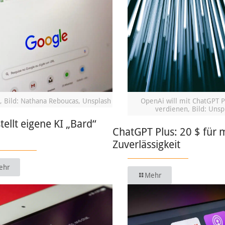
, Bild: Nathana Reboucas, Unsplash
OpenAi will mit ChatGPT P
verdienen, Bild: Unsp
tellt eigene KI „Bard“
ChatGPT Plus: 20 $ für 
Zuverlässigkeit
ehr
Mehr