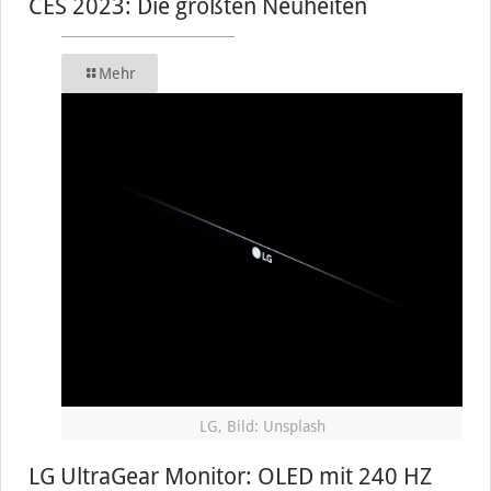
CES 2023: Die größten Neuheiten
Mehr
LG, Bild: Unsplash
LG UltraGear Monitor: OLED mit 240 HZ