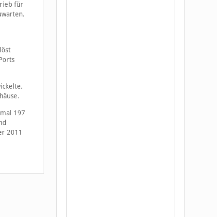
rieb für
uwarten.
löst
Ports
ickelte.
ehäuse.
nmal 197
nd
ber 2011