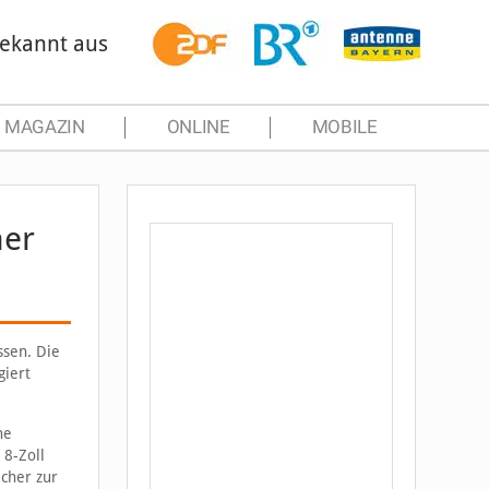
ekannt aus
MAGAZIN
ONLINE
MOBILE
her
ssen. Die
giert
ne
 8-Zoll
icher zur