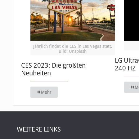
Jährlich findet die CES in Las Vegas statt,
Bild: Unsplash
LG Ultr
CES 2023: Die größten
240 HZ
Neuheiten
M
Mehr
WEITERE LINKS