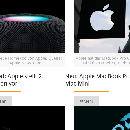
eue HomePod von Apple, Quelle:
Apple hat das MacBook Pro 
Apple Newsroom
Mini überarbeitet, Bild: 
 Apple stellt 2.
Neu: Apple MacBook Pr
ion vor
Mac Mini
ehr
Mehr