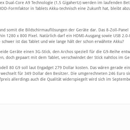
x Dual-Core A9 Technologie (1,5 Gigahertz) werden im laufenden Bet
HDD-Formfaktor in Tablets Akku-technisch eine Zukunft hat, bleibt abz
 und somit die Bildschirmauflösungen der Geräte dar. Das 8-Zoll-Panel 
rhin 1280 x 800 Pixel. Natürlich darf ein HDMI-Ausgang sowie USB 2.0-
e schwer ist das Tablet und wie lange hält der schon erwähnte Akku?
eide Geräte einen 3G-Stick, den Archos speziell für die G9-Reihe entw
den, doch gepaart mit dem Tablet, verschwindet der Stick nahtlos im G
odell 80 G9 soll laut Engadget 279 Dollar kosten. Das wären gerade ei
 wechselt für 349 Dollar den Besitzer. Die umgerechneten 246 Euro si
preis allerdings auch die Qualität widerspiegelt wird sich im Septem