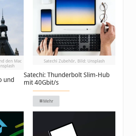
und den Mac
Satechi Zubehör, Bild: Unsplash
Unsplash
Satechi: Thunderbolt Slim-Hub
o und
mit 40Gbit/s
Mehr