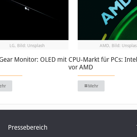
LG, Bild: Unsplash
AMD, Bild: Unsplas
aGear Monitor: OLED mit
CPU-Markt für PCs: Intel
vor AMD
ehr
Mehr
Pressebereich