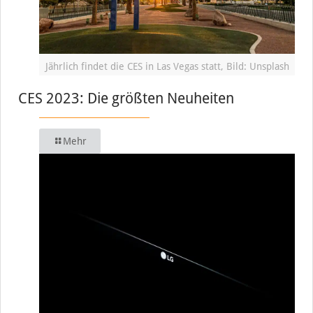
Jährlich findet die CES in Las Vegas statt, Bild: Unsplash
CES 2023: Die größten Neuheiten
Mehr