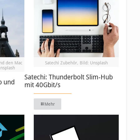
und den Mac
Satechi Zubehör, Bild: Unsplash
Unsplash
Satechi: Thunderbolt Slim-Hub
o und
mit 40Gbit/s
Mehr