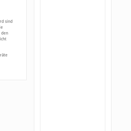
rd sind
ie
n den
icht
räte