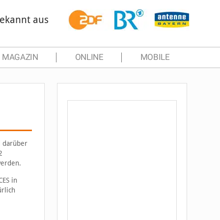
ekannt aus
MAGAZIN
ONLINE
MOBILE
d darüber
2
werden.
CES in
rlich