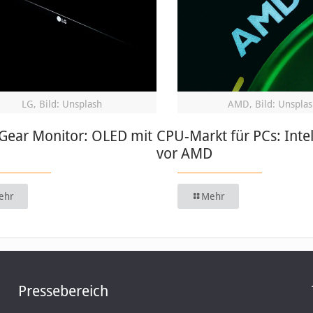
LG, Bild: Unsplash
AMD, Bild: Unsplas
aGear Monitor: OLED mit
CPU-Markt für PCs: Intel
vor AMD
ehr
Mehr
Pressebereich