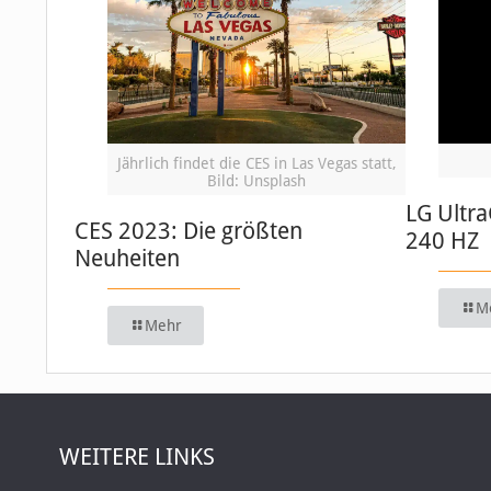
Jährlich findet die CES in Las Vegas statt,
Bild: Unsplash
LG Ultr
CES 2023: Die größten
240 HZ
Neuheiten
M
Mehr
WEITERE LINKS