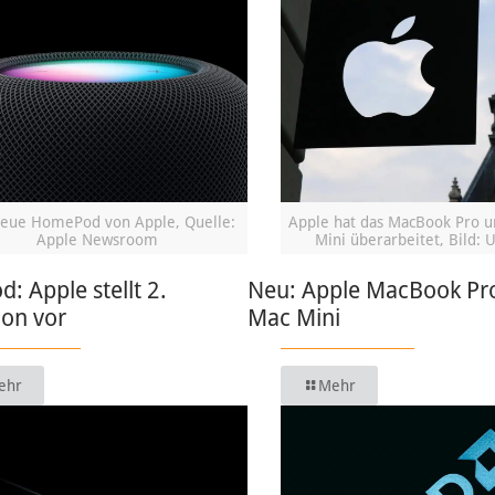
eue HomePod von Apple, Quelle:
Apple hat das MacBook Pro 
Apple Newsroom
Mini überarbeitet, Bild: 
 Apple stellt 2.
Neu: Apple MacBook Pr
ion vor
Mac Mini
ehr
Mehr