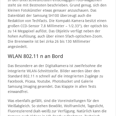
In den unterschiedlichsten einschlägigen Foto-Magazinen
steht sie mit Bestnoten beschrieben. Grund genug, sich den
kleinen Fotokünstler etwas genauer anzuschauen. Das
Datenblatt der Samsung SH100 überzeugt auch die
Redaktion von Techfacts. Die Kompakt-Kamera besitzt einen
großen CCD-Sensor 7,8 Millimeter – 1/2.33"), der optisch bis
zu 14 Megapixel auflöst. Das Objektiv verfügt neben der
hohen Auflösung, auch über einen 5fach-optischen-Zoom.
Die Brennweite ist bei zirka 26 bis 130 Millimeter
angesiedelt.
WLAN 802.11 n an Bord
Das Besondere an der Digitalkamera ist zweifelsohne die
integrierte WLAN-Schnittstelle. Bilder werden über den
Standard 802.11 n schnell auf die integrierten Zugänge zu
Facebook, Picasa, Youtube, Photobucket und Galerie
Samsung Imaging gesendet. Das klappte in allen Tests
einwandfrei.
Was ebenfalls gefällt, sind die Voreinstellungen für den
Weißabgleich. So stehen Bewölkt, Wolframlicht, Tageslicht,
Fluoreszierend (kalt-weiß) zur Verfügung. Natürlich kann die