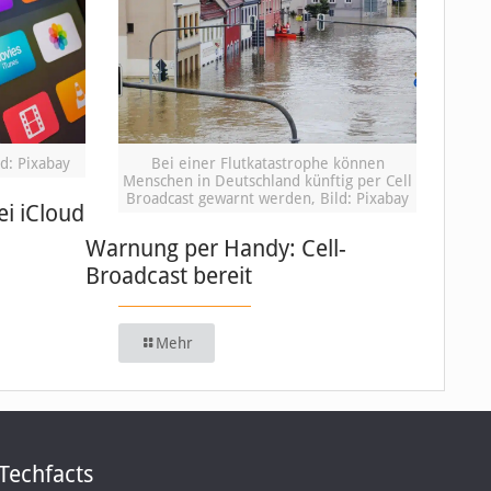
d: Pixabay
Bei einer Flutkatastrophe können
Menschen in Deutschland künftig per Cell
Broadcast gewarnt werden, Bild: Pixabay
i iCloud
Warnung per Handy: Cell-
Broadcast bereit
Mehr
Techfacts