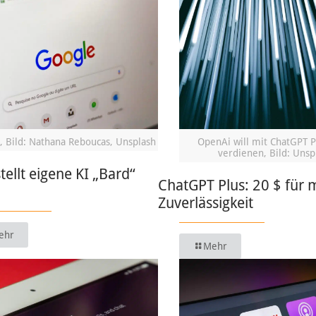
, Bild: Nathana Reboucas, Unsplash
OpenAi will mit ChatGPT P
verdienen, Bild: Unsp
tellt eigene KI „Bard“
ChatGPT Plus: 20 $ für 
Zuverlässigkeit
ehr
Mehr