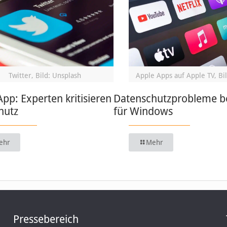
Twitter, Bild: Unsplash
Apple Apps auf Apple TV, Bil
App: Experten kritisieren
Datenschutzprobleme be
hutz
für Windows
ehr
Mehr
Pressebereich