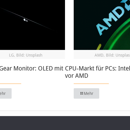
LG, Bild: Unsplash
AMD, Bild: Unsplas
aGear Monitor: OLED mit
CPU-Markt für PCs: Intel
vor AMD
ehr
Mehr