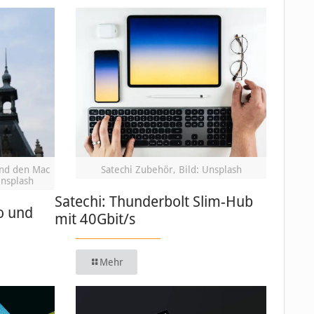
und den Mac
Satechi Zubehör, Bild: Unsplash
Unsplash
Satechi: Thunderbolt Slim-Hub
o und
mit 40Gbit/s
Mehr