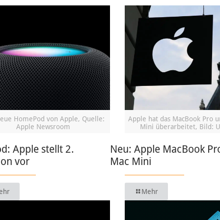
eue HomePod von Apple, Quelle:
Apple hat das MacBook Pro 
Apple Newsroom
Mini überarbeitet, Bild: 
 Apple stellt 2.
Neu: Apple MacBook Pr
ion vor
Mac Mini
ehr
Mehr