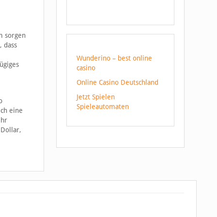
om sorgen
, dass
Wunderino – best online
zügiges
casino
Online Casino Deutschland
Jetzt Spielen
o
Spieleautomaten
ich eine
ehr
Dollar,