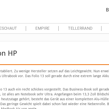
B
ESCHAUT
EMPIRE
TELLERRAND
von HP
tabliert. Zu wenige Hersteller setzen auf das Leichtgewicht. Nun erwei
tes Ultrabook vor. Das Folio 13 soll gerade durch eine extrem lange Akku
o 13 auch ein recht schickes vorgestellt. Das Business-Book soll gerad
, ist alles am Notebook sehr Ultra. Angefangen beim 13,3 Zoll Bildsch
h heutzutage gehört, besteht das Gerät aus einer kompletten Alu-Hüll
Das geringe Gewicht spielt dabei schon fast wieder eine Nebenrolle. B
 MacBook Air von apple.