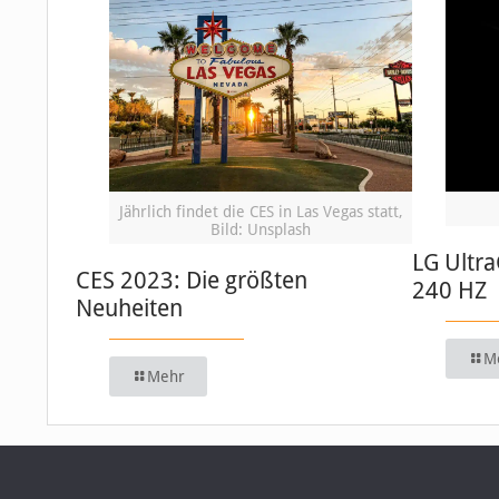
Jährlich findet die CES in Las Vegas statt,
Bild: Unsplash
LG Ultr
CES 2023: Die größten
240 HZ
Neuheiten
M
Mehr