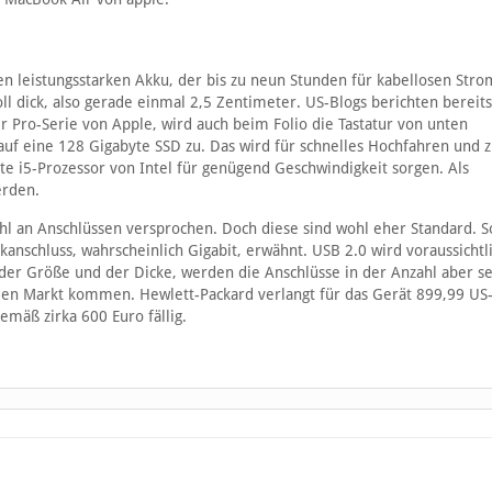
en leistungsstarken Akku, der bis zu neun Stunden für kabellosen Str
oll dick, also gerade einmal 2,5 Zentimeter. US-Blogs berichten bereits
r Pro-Serie von Apple, wird auch beim Folio die Tastatur von unten
t auf eine 128 Gigabyte SSD zu. Das wird für schnelles Hochfahren und 
e i5-Prozessor von Intel für genügend Geschwindigkeit sorgen. Als
erden.
l an Anschlüssen versprochen. Doch diese sind wohl eher Standard. S
anschluss, wahrscheinlich Gigabit, erwähnt. USB 2.0 wird voraussichtl
 der Größe und der Dicke, werden die Anschlüsse in der Anzahl aber s
 den Markt kommen. Hewlett-Packard verlangt für das Gerät 899,99 US-
mäß zirka 600 Euro fällig.