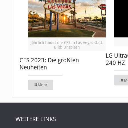
Jährlich findet die CES in Las Vegas statt,
Bild: Unsplash
LG Ultr
CES 2023: Die größten
240 HZ
Neuheiten
M
Mehr
WEITERE LINKS