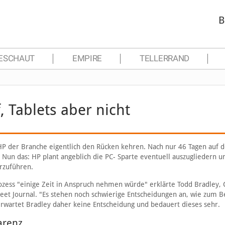
B
ESCHAUT
EMPIRE
TELLERRAND
 Tablets aber nicht
P der Branche eigentlich den Rücken kehren. Nach nur 46 Tagen auf 
Nun das: HP plant angeblich die PC- Sparte eventuell auszugliedern u
erzuführen.
rozess "einige Zeit in Anspruch nehmen würde" erklärte Todd Bradley, 
et Journal. "Es stehen noch schwierige Entscheidungen an, wie zum Be
 erwartet Bradley daher keine Entscheidung und bedauert dieses sehr.
arenz