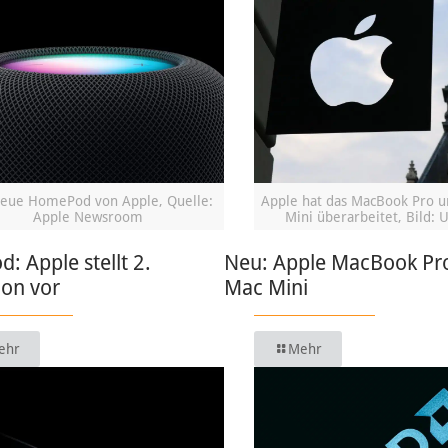
eue HomePod von Apple, Quelle:
Apple hat das MacBook Pro 
Apple Newsroom
Mini überarbeitet, Bild: 
 Apple stellt 2.
Neu: Apple MacBook Pr
ion vor
Mac Mini
ehr
Mehr