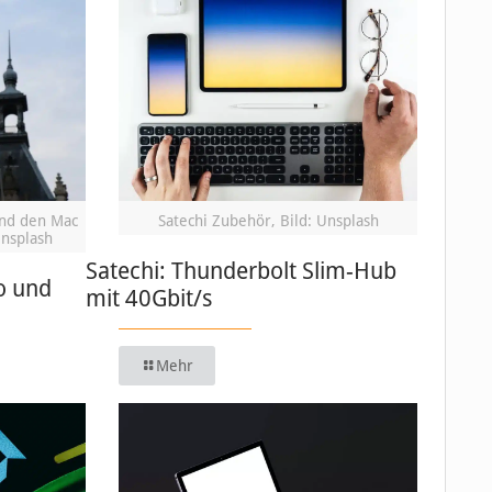
und den Mac
Satechi Zubehör, Bild: Unsplash
Unsplash
Satechi: Thunderbolt Slim-Hub
o und
mit 40Gbit/s
Mehr