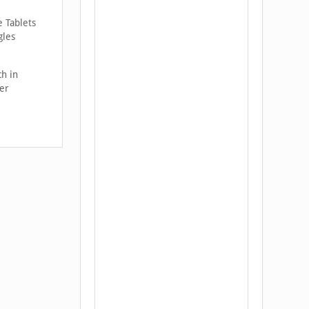
 Tablets
gles
ch in
er