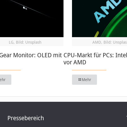
LG, Bild: Unsplash
AMD, Bild: Unsplas
aGear Monitor: OLED mit
CPU-Markt für PCs: Intel
vor AMD
ehr
Mehr
Pressebereich