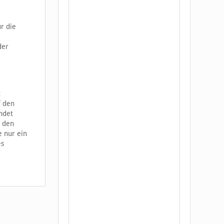
r die
der
t
f den
ndet
i den
 nur ein
es