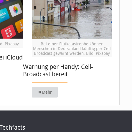
d: Pixabay
Bei einer Flutkatastrophe können
Menschen in Deutschland künftig per Cell
Broadcast gewarnt werden, Bild: Pixabay
i iCloud
Warnung per Handy: Cell-
Broadcast bereit
Mehr
Techfacts