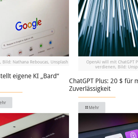
, Bild: Nathana Reboucas, Unsplash
OpenAi will mit ChatGPT P
verdienen, Bild: Unsp
tellt eigene KI „Bard“
ChatGPT Plus: 20 $ für 
Zuverlässigkeit
ehr
Mehr