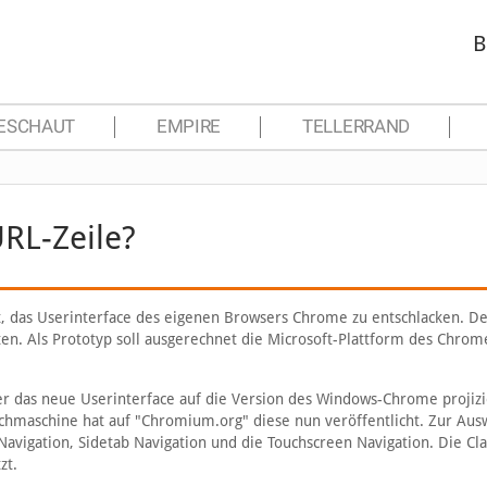
B
ESCHAUT
EMPIRE
TELLERRAND
RL-Zeile?
t, das Userinterface des eigenen Browsers Chrome zu entschlacken. De
hten. Als Prototyp soll ausgerechnet die Microsoft-Plattform des Chrom
er das neue Userinterface auf die Version des Windows-Chrome projiz
Suchmaschine hat auf "Chromium.org" diese nun veröffentlicht. Zur Aus
Navigation, Sidetab Navigation und die Touchscreen Navigation. Die Cla
zt.