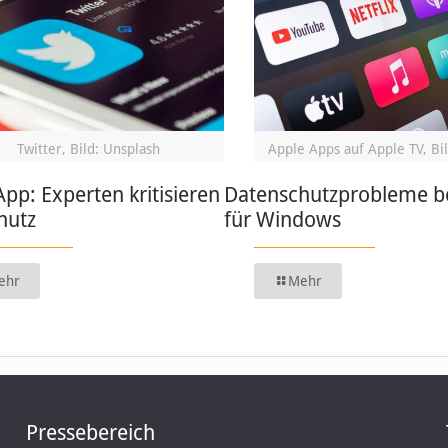
Twitter, Bild: Unsplash
Apple Apps auf Apple TV, Bil
App: Experten kritisieren
Datenschutzprobleme be
hutz
für Windows
ehr
Mehr
Pressebereich