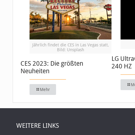
Jährlich findet die CES in Las Vegas statt,
Bild: Unsplash
LG Ultr
CES 2023: Die größten
240 HZ
Neuheiten
M
Mehr
WEITERE LINKS