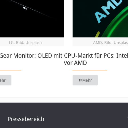
LG, Bild: Unsplash
AMD, Bild: Unsplas
aGear Monitor: OLED mit
CPU-Markt für PCs: Intel
vor AMD
ehr
Mehr
Pressebereich