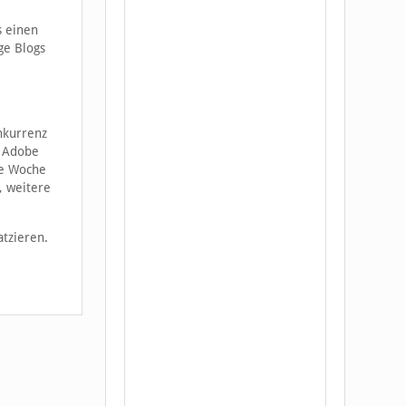
s einen
ge Blogs
nkurrenz
n Adobe
de Woche
, weitere
tzieren.