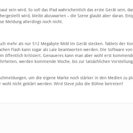
ut sein wird. So soll das iPad wahrscheinlich das erste Gerät sein, da
rgestellt wird, bleibt abzuwarten – die Szene glaubt aber daran. Eini
ese Meldung allerdings noch nicht.
auch mehr als nur 512 Megabyte RAM im Gerät stecken. Tablets der Ko
Sachen Flash kann sogar als Laie beantworten werden. Die Software vo
 öffentlich kritisiert. Genaueres kann man aber wohl erst kommen
wahrheiten, werden kommende Woche, bis zur tatsächlichen Vorstellung
lschmeldungen, um die eigene Marke noch stärker in den Medien zu pla
er wohl nicht geklärt werden: Wird Steve Jobs die Bühne betreten?