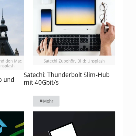
und den Mac
Satechi Zubehör, Bild: Unsplash
Unsplash
Satechi: Thunderbolt Slim-Hub
o und
mit 40Gbit/s
Mehr