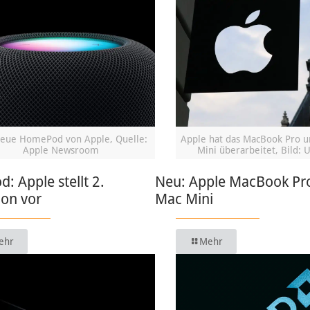
eue HomePod von Apple, Quelle:
Apple hat das MacBook Pro 
Apple Newsroom
Mini überarbeitet, Bild: 
 Apple stellt 2.
Neu: Apple MacBook Pr
ion vor
Mac Mini
ehr
Mehr