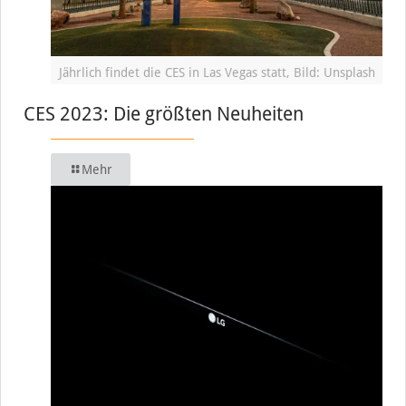
Jährlich findet die CES in Las Vegas statt, Bild: Unsplash
CES 2023: Die größten Neuheiten
Mehr